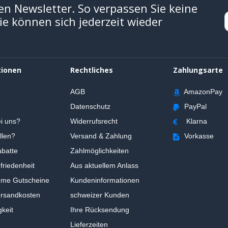
en Newsletter. So verpassen Sie keine
e können sich jederzeit wieder
tionen
Rechtliches
Zahlungsarte
AGB
AmazonPay
Datenschutz
PayPal
i uns?
Widerrufsrecht
Klarna
llen?
Versand & Zahlung
Vorkasse
batte
Zahlmöglichkeiten
riedenheit
Aus aktuellem Anlass
ume Gutscheine
Kundeninformationen
ersandkosten
schweizer Kunden
gkeit
Ihre Rücksendung
Lieferzeiten