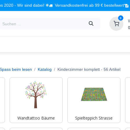
s 2020 - Wir sind dabei! ❋
Versandkostenfrei ab 99 € bestellwert*
0
0
Babyzimmer
Spielzeug
Kindermöbel
Fach
 Spass beim lesen
Katalog
Kinderzimmer komplett
- 56 Artikel
Wandtattoo Bäume
Spielteppich Strasse