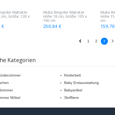
spoke Matratze
Muba Bespoke Matratze
Muba Be
 cm, Größe: 120 x
Höhe 18 cm, Größe: 105 x
Höhe 15 
190 cm
cm
€
250,84
€
159,70
1
2
3
che Kategorien
Kinderzimmer
Kinderbett
achen
Baby Erstausstattung
dzimmer
Babyartikel
immer Möbel
Stofftiere