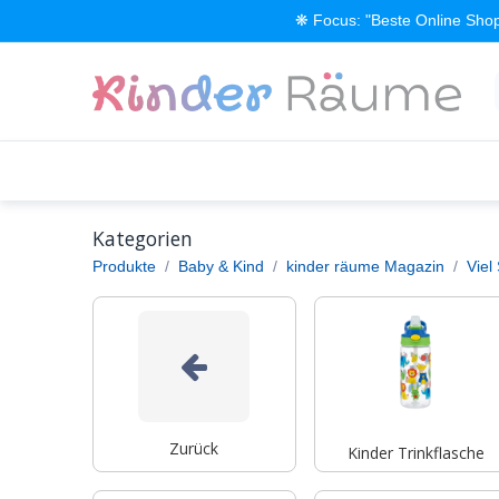
Zum Inhalt springen
❋ Focus: "Beste Online Shop
Alle Produkte
Kinderzimmer einrichten
Kategorien
Produkte
Baby & Kind
kinder räume Magazin
Viel
Zurück
Kinder Trinkflasche