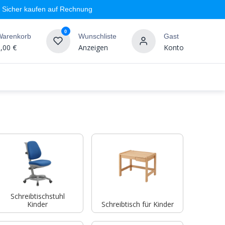
Sicher kaufen auf Rechnung
0
Warenkorb
Wunschliste
Gast
,00
€
Anzeigen
Konto
geschäft
Markenshops
Wandgestaltung
%SALE
Schreibtischstuhl
Kinder
Schreibtisch für Kinder