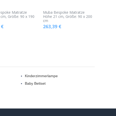
spoke Matratze
Muba Bespoke Matratze
cm, Größe: 90 x 190
Höhe 21 cm, Größe: 90 x 200
cm
€
263,39
€
Kinderzimmerlampe
Baby Bettset