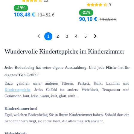
22
9
-19%
-21%
108,48
€
134,52
€
90,10
€
113,53
€
1
2
3
4
5
Wundervolle Kinderteppiche im Kinderzimmer
Jeder Bodenbelag hat seine eigene Ausstrahlung. Und jede Fläche hat Ihr
eigenes "Geh Gefühl"
Dazu gehören unter anderen Fliesen, Parkett, Kork, Laminat und
Kinderteppiche
. Jedes Gefühl ist anders. Weichheit, Temparatur und
Geräusche. laut, leise, warm, kalt, glatt, rauh ...
Kinderzimmerinsel
Egal, welchen Bodenbelag Sie in Ihrem Kinderzimmer haben. Sobald dort ein
Kinderteppich liegt, ist er die Insel, die alles magisch anzieht.
Vielseitigkeit