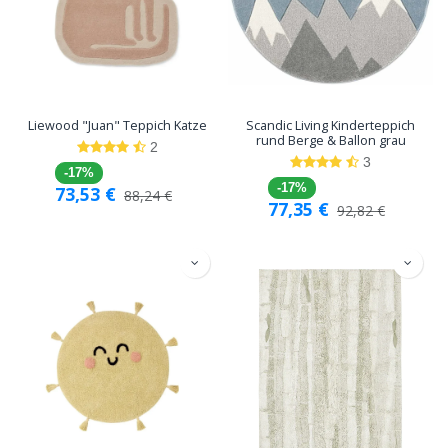
Liewood "Juan" Teppich Katze
Scandic Living Kinderteppich
rund Berge & Ballon grau
2
3
-17%
-17%
73,53
€
88,24
€
77,35
€
92,82
€