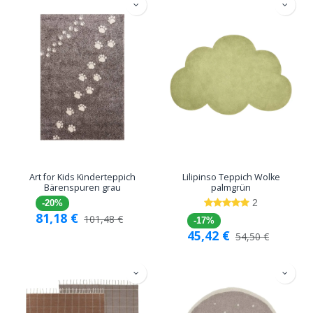
Art for Kids Kinderteppich
Lilipinso Teppich Wolke
Bärenspuren grau
palmgrün
2
-20%
81,18
€
101,48
€
-17%
45,42
€
54,50
€