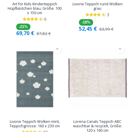
Art for Kids Kinderteppich
Livone Teppich rund Wolken
Hüpfkästchen blau, Größe: 100
grau
x 150 cm
3
6
-18%
-21%
52,45
€
63,99
€
69,70
€
87,82
€
Livone Teppich Wolken mint,
Lorena Canals Teppich ABC
Teppichgrösse: 160 x 230 cm
waschbar & recycelt, Größe:
120 x 160 cm