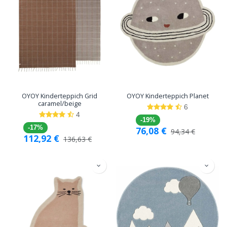
OYOY Kinderteppich Grid
OYOY Kinderteppich Planet
caramel/beige
6
4
-19%
-17%
76,08
€
94,34
€
112,92
€
136,63
€