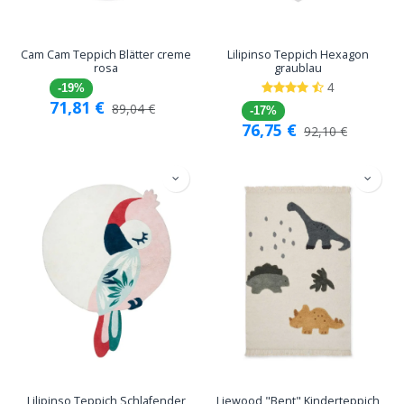
Cam Cam Teppich Blätter creme
Lilipinso Teppich Hexagon
rosa
graublau
4
-19%
71,81
€
89,04
€
-17%
76,75
€
92,10
€
Lilipinso Teppich Schlafender
Liewood "Bent" Kinderteppich