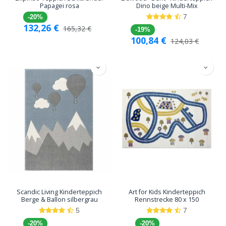
Papagei rosa
Dino beige Multi-Mix
7
-20%
132,26
€
165,32
€
-19%
100,84
€
124,03
€
Scandic Living Kinderteppich
Art for Kids Kinderteppich
Berge & Ballon silbergrau
Rennstrecke 80 x 150
5
7
-20%
-20%