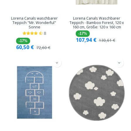
Lorena Canals waschbarer
Lorena Canals Waschbarer
Teppich "Mr. Wonderful"
Teppich - Bamboo Forest, 120 x
Sonne
160 cm, Größe: 120 x 160 cm
8
-17%
107,94
€
130,61
€
-17%
60,50
€
72,60
€