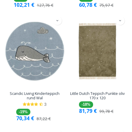
102,21
€
60,78
€
127,76
€
75,97
€
Scandic Living Kinderteppich
Little Dutch Teppich Punkte oliv
rund Wal
170 x 120
3
-18%
81,79
€
99,78
€
-19%
70,34
€
87,22
€