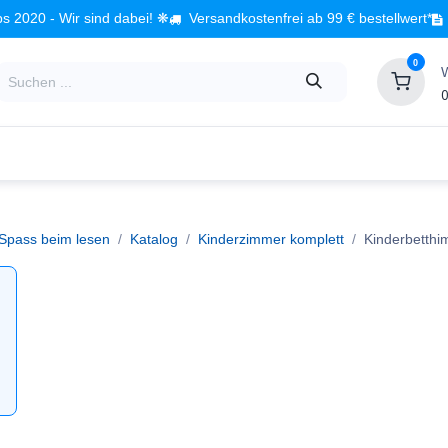
s 2020 - Wir sind dabei! ❋
Versandkostenfrei ab 99 € bestellwert*
0
0
Babyzimmer
Spielzeug
Kindermöbel
Fach
 Spass beim lesen
Katalog
Kinderzimmer komplett
Kinderbetthi