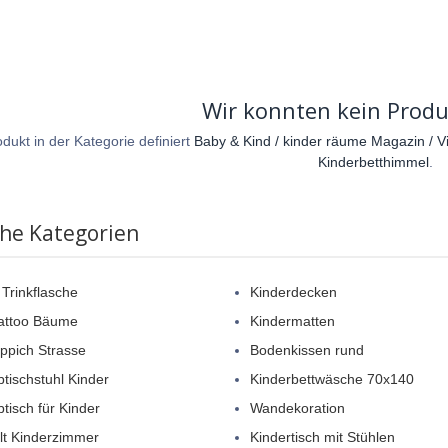
Wir konnten kein Produ
dukt in der Kategorie definiert
Baby & Kind / kinder räume Magazin / Vi
Kinderbetthimmel
.
che Kategorien
 Trinkflasche
Kinderdecken
attoo Bäume
Kindermatten
eppich Strasse
Bodenkissen rund
btischstuhl Kinder
Kinderbettwäsche 70x140
btisch für Kinder
Wandekoration
elt Kinderzimmer
Kindertisch mit Stühlen