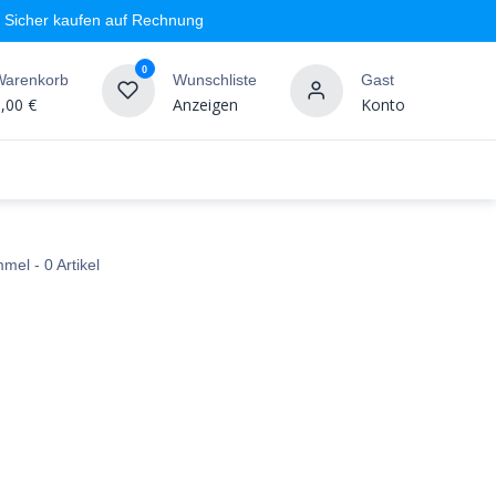
Sicher kaufen auf Rechnung
0
Warenkorb
Wunschliste
Gast
,00
€
Anzeigen
Konto
geschäft
Markenshops
Wandgestaltung
%SALE
mmel
- 0 Artikel