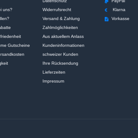
Datenschutz
PayPal
i uns?
Widerrufsrecht
Klarna
llen?
Versand & Zahlung
Vorkasse
batte
Zahlmöglichkeiten
riedenheit
Aus aktuellem Anlass
ume Gutscheine
Kundeninformationen
ersandkosten
schweizer Kunden
gkeit
Ihre Rücksendung
Lieferzeiten
Impressum