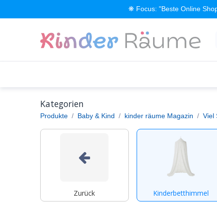
Zum Inhalt springen
❋ Focus: "Beste Online Shop
Alle Produkte
Kinderzimmer einrichten
Kategorien
Produkte
Baby & Kind
kinder räume Magazin
Viel
Zurück
Kinderbetthimmel