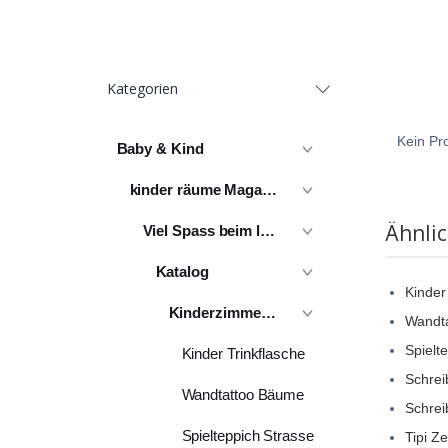
Kategorien
Kein Pro
Baby & Kind
kinder räume Magazin
Ähnli
Viel Spass beim lesen
Katalog
Kinder
Kinderzimmer komplett
Wandt
Spielt
Kinder Trinkflasche
Schrei
Wandtattoo Bäume
Schrei
Spielteppich Strasse
Tipi Z