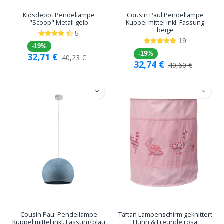
Kidsdepot Pendellampe
Cousin Paul Pendellampe
"Scoop" Metall gelb
Kuppel mittel inkl. Fassung
beige
5
19
-19%
-19%
32,71
€
40,23
€
32,74
€
40,60
€
Cousin Paul Pendellampe
Taftan Lampenschirm geknittert
Kuppel mittel inkl. Fassung blau
Huhn & Freunde rosa