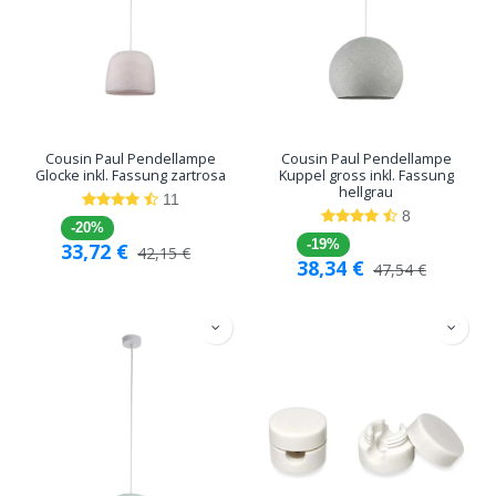
Cousin Paul Pendellampe
Cousin Paul Pendellampe
Glocke inkl. Fassung zartrosa
Kuppel gross inkl. Fassung
hellgrau
11
8
-20%
-19%
33,72
€
42,15
€
38,34
€
47,54
€