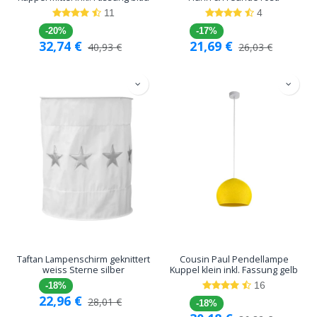
11
4
-20%
-17%
32,74
€
21,69
€
40,93
€
26,03
€
Taftan Lampenschirm geknittert
Cousin Paul Pendellampe
weiss Sterne silber
Kuppel klein inkl. Fassung gelb
16
-18%
22,96
€
28,01
€
-18%