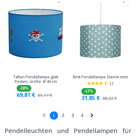
Taftan Pendellampe glatt
Bink Pendellampe Sterne mint
Piraten, Größe: Ø 40 cm
11
-18%
-17%
69,81
€
85,17
€
31,85
€
38,22
€
1
2
3
4
Pendelleuchten und Pendellampen für