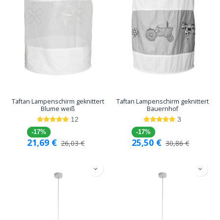
Taftan Lampenschirm geknittert
Taftan Lampenschirm geknittert
Blume weiß
Bauernhof
12
3
-17%
-17%
21,69
€
25,50
€
26,03
€
30,86
€