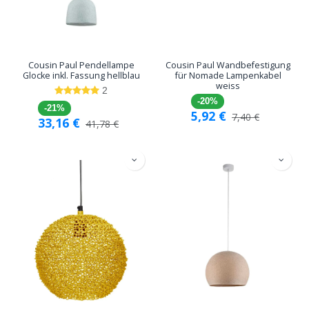
Cousin Paul Pendellampe
Cousin Paul Wandbefestigung
Glocke inkl. Fassung hellblau
für Nomade Lampenkabel
weiss
2
-20%
-21%
5,92
€
7,40
€
33,16
€
41,78
€