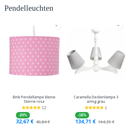
Pendelleuchten
Bink Pendellampe kleine
Caramella Deckenlampe 3
Sterne rosa
armig grau
12
1
-20%
-18%
32,67
€
134,71
€
40,84
€
164,35
€