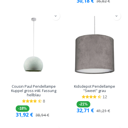
30,18
€
36,82
€
Cousin Paul Pendellampe
Kidsdepot Pendellampe
Kuppel gross inkl. Fassung
"Sweet" grau
hellblau
12
8
-21%
-18%
32,71
€
41,21
€
31,92
€
38,94
€