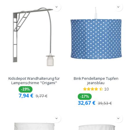
Kidsdepot Wandhalterung für
Bink Pendellampe Tupfen
Lampenschirme "Origami"
jeansblau
10
-19%
7,94
€
9,77
€
-17%
32,67
€
39,53
€