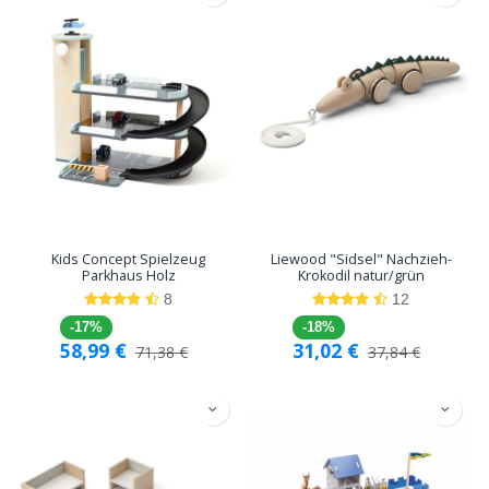
Kids Concept Spielzeug
Liewood "Sidsel" Nachzieh-
Parkhaus Holz
Krokodil natur/grün
8
12
-17%
-18%
58,99
€
31,02
€
71,38
€
37,84
€