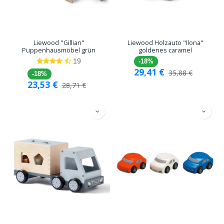
Liewood "Gillian"
Liewood Holzauto "Ilona"
Puppenhausmöbel grün
goldenes caramel
19
-18%
29,41
€
35,88
€
-18%
23,53
€
28,71
€