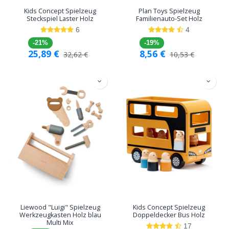
Kids Concept Spielzeug
Plan Toys Spielzeug
Steckspiel Laster Holz
Familienauto-Set Holz
6
4
-21%
-19%
25,89
€
8,56
€
32,62
€
10,53
€
Liewood "Luigi" Spielzeug
Kids Concept Spielzeug
Werkzeugkasten Holz blau
Doppeldecker Bus Holz
Multi Mix
17