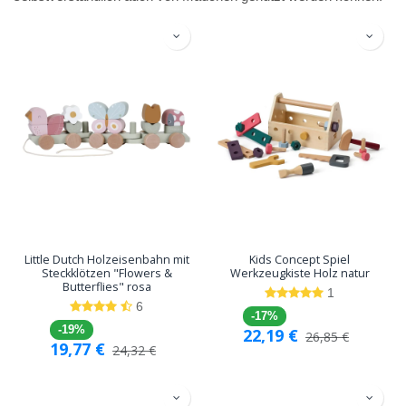
Little Dutch Holzeisenbahn mit
Kids Concept Spiel
Steckklötzen "Flowers &
Werkzeugkiste Holz natur
Butterflies" rosa
1
6
-17%
-19%
22,19
€
26,85
€
19,77
€
24,32
€