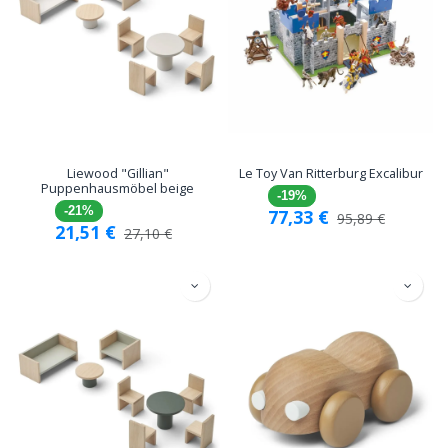
Liewood "Gillian"
Le Toy Van Ritterburg Excalibur
Puppenhausmöbel beige
-19%
-21%
77,33
€
95,89
€
21,51
€
27,10
€