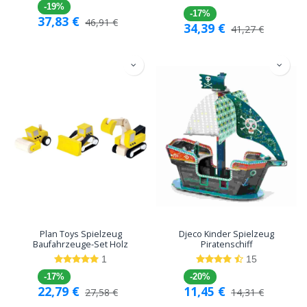
-19%
-17%
37,83
€
46,91
€
34,39
€
41,27
€
Plan Toys Spielzeug
Djeco Kinder Spielzeug
Baufahrzeuge-Set Holz
Piratenschiff
1
15
-17%
-20%
22,79
€
11,45
€
27,58
€
14,31
€