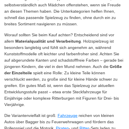
selbstverständlich auch Mädchen offenstehen, wenn sie Freude
an diesen Themen haben. Die Unterkategorien helfen Ihnen,
schnell das passende Spielzeug zu finden, ohne durch ein zu
breites Sortiment navigieren zu müssen.
Worauf sollten Sie beim Kauf achten? Entscheidend sind vor
allem
Materialqualität und Verarbeitung
. Holzspielzeug ist
besonders langlebig und fühlt sich angenehm an, während
Kunststoffmodelle oft leichter und farbenfroher sind. Achten Sie
auf abgerundete Kanten und schadstofffreie Farben – gerade bei
jüngeren Kindern, die viel in den Mund nehmen. Auch die
Größe
der Einzelteile
spielt eine Rolle: Zu kleine Teile können
verschluckt werden, zu große sind für kleine Hände schwer zu
greifen. Ein gutes Maß ist, wenn das Spielzeug zur aktuellen
Entwicklungsstufe passt – etwa erste Steckfahrzeuge für
Einjährige oder komplexe Ritterburgen mit Figuren für Drei- bis
Vierjährige.
Die Variantenvielfalt ist groß:
Fahrzeuge
reichen von kleinen
Autos über Bagger bis zu Feuerwehrwagen und fördern das
Rollenspiel und die Motorik.
Piraten
- und
Ritter
-Sets laden zu