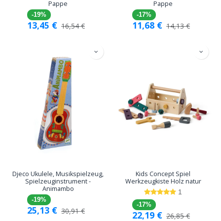
Pappe
Pappe
-19%
-17%
13,45
€
11,68
€
16,54
€
14,13
€
Djeco Ukulele, Musikspielzeug,
Kids Concept Spiel
Spielzeuginstrument -
Werkzeugkiste Holz natur
Animambo
1
-19%
-17%
25,13
€
30,91
€
22,19
€
26,85
€