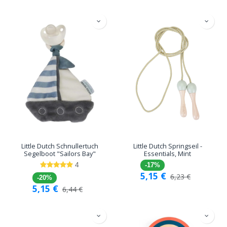
Little Dutch Schnullertuch
Little Dutch Springseil -
Segelboot "Sailors Bay"
Essentials, Mint
4
-17%
5,15
€
6,23
€
-20%
5,15
€
6,44
€