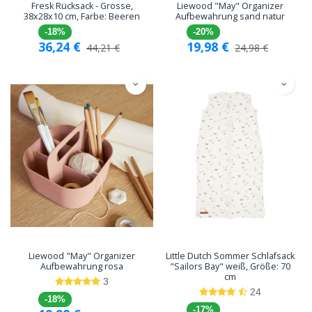
Fresk Rücksack - Grosse,
Liewood "May" Organizer
38x28x10 cm, Farbe: Beeren
Aufbewahrung sand natur
-18%
-20%
36,24
€
19,98
€
44,21
€
24,98
€
Liewood "May" Organizer
Little Dutch Sommer Schlafsack
Aufbewahrung rosa
"Sailors Bay" weiß, Größe: 70
cm
3
24
-18%
-17%