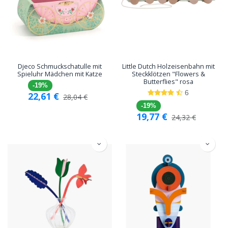
Djeco Schmuckschatulle mit
Little Dutch Holzeisenbahn mit
Spieluhr Mädchen mit Katze
Steckklötzen "Flowers &
Butterflies" rosa
-19%
6
22,61
€
28,04
€
-19%
19,77
€
24,32
€