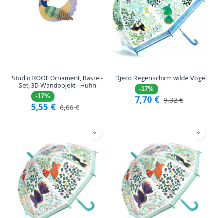
Studio ROOF Ornament, Bastel-
Djeco Regenschirm wilde Vögel
Set, 3D Wandobjekt - Huhn
-17%
-17%
7,70
€
9,32
€
5,55
€
6,66
€