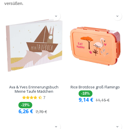
versüßen.
Ava & Yves Erinnerungsbuch
Rice Brotdose groß Flamingo
Meine Taufe Mädchen
-18%
7
9,14
€
11,15
€
-19%
6,26
€
7,70
€