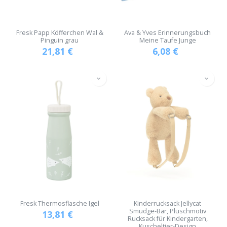
Fresk Papp Köfferchen Wal &
Ava & Yves Erinnerungsbuch
Pinguin grau
Meine Taufe Junge
21,81
€
6,08
€
Fresk Thermosflasche Igel
Kinderrucksack Jellycat
Smudge-Bär, Plüschmotiv
13,81
€
Rucksack für Kindergarten,
Kuscheltier-Design