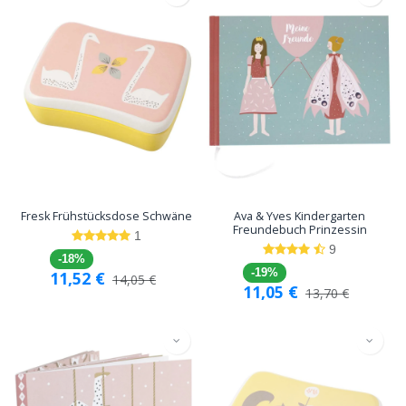
Fresk Frühstücksdose Schwäne
Ava & Yves Kindergarten
Freundebuch Prinzessin
1
9
-18%
-19%
11,52
€
14,05
€
11,05
€
13,70
€