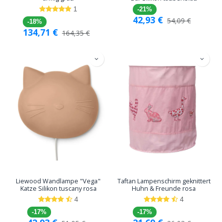
1
-21%
42,93
€
54,09
€
-18%
134,71
€
164,35
€
Liewood Wandlampe "Vega"
Taftan Lampenschirm geknittert
Katze Silikon tuscany rosa
Huhn & Freunde rosa
4
4
-17%
-17%