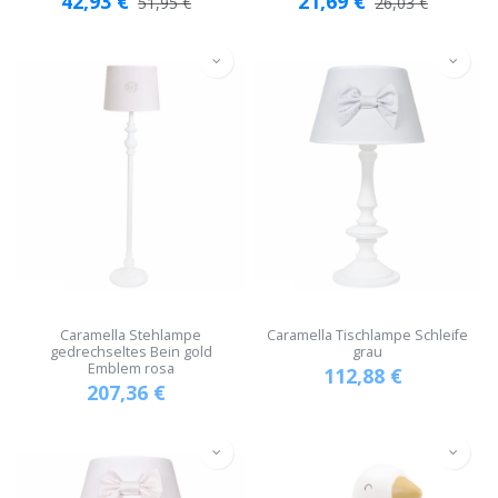
42,93
€
21,69
€
51,95
€
26,03
€
Caramella Stehlampe
Caramella Tischlampe Schleife
gedrechseltes Bein gold
grau
Emblem rosa
112,88
€
207,36
€