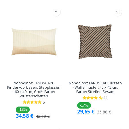
Nobodinoz LANDSCAPE
Nobodinoz LANDSCAPE Kissen
Kinderkopfkissen, Steppkissen
- Waffelmuster, 45 x 45 cm,
- 60 x 40 cm, Groß, Farbe:
Farbe: Streifen Sesam
Wüstenschatten
11
5
-17%
-18%
29,65
€
35,88
€
34,58
€
42,19
€