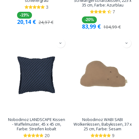
schiefergrau
Schwangerschaftskissen, 225 x
35 cm, Farbe: Azurblau
3
7
-19%
-20%
20,14
€
24,97
€
83,99
€
104,99
€
Nobodinoz LANDSCAPE Kissen
Nobodinoz WABI SABI
- Waffelmuster, 45 x 45 cm,
Wolkenkissen, Babykissen, 37 x
Farbe: Streifen kobalt
25 cm, Farbe: Sesam
20
9