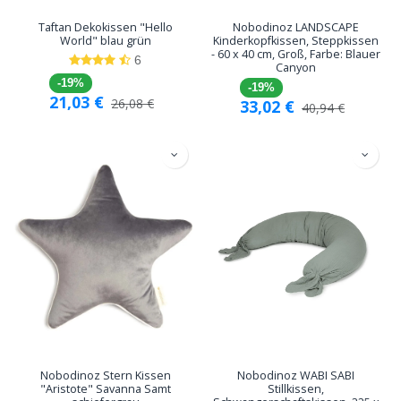
Taftan Dekokissen "Hello
Nobodinoz LANDSCAPE
World" blau grün
Kinderkopfkissen, Steppkissen
- 60 x 40 cm, Groß, Farbe: Blauer
6
Canyon
-19%
-19%
21,03
€
26,08
€
33,02
€
40,94
€
Nobodinoz Stern Kissen
Nobodinoz WABI SABI
"Aristote" Savanna Samt
Stillkissen,