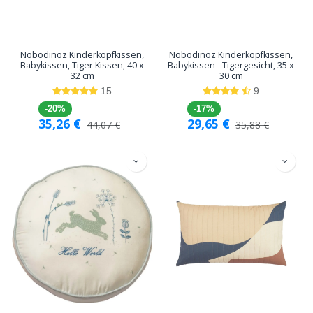
Nobodinoz Kinderkopfkissen,
Nobodinoz Kinderkopfkissen,
Babykissen, Tiger Kissen, 40 x
Babykissen - Tigergesicht, 35 x
32 cm
30 cm
15
9
-20%
-17%
35,26
€
29,65
€
44,07
€
35,88
€