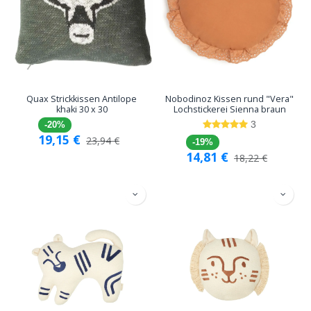
Quax Strickkissen Antilope
Nobodinoz Kissen rund "Vera"
khaki 30 x 30
Lochstickerei Sienna braun
3
-20%
19,15
€
23,94
€
-19%
14,81
€
18,22
€