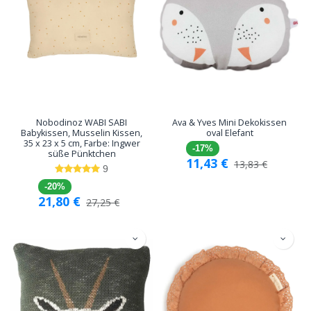
Nobodinoz WABI SABI
Ava & Yves Mini Dekokissen
Babykissen, Musselin Kissen,
oval Elefant
35 x 23 x 5 cm, Farbe: Ingwer
-17%
süße Pünktchen
11,43
€
13,83
€
9
-20%
21,80
€
27,25
€