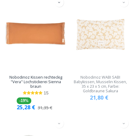
Nobodinoz Kissen rechteckig
Nobodinoz WABI SABI
"Vera" Lochstickerei Sienna
Babykissen, Musselin Kissen,
braun
35 x 23 x 5 cm, Farbe:
Goldbraune Sakura
15
21,80
€
-19%
25,28
€
31,35
€