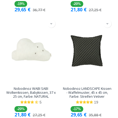
-19%
-20%
29,65
€
21,80
€
36,77
€
27,25
€
Nobodinoz WABI SABI
Nobodinoz LANDSCAPE Kissen
Wolkenkissen, Babykissen, 37 x
- Waffelmuster, 45 x 45 cm,
25 cm, Farbe: NATURAL
Farbe: Streifen Vetiver
5
19
-20%
-17%
21,80
€
29,65
€
27,25
€
35,88
€