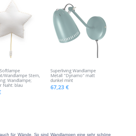
 Softlampe
Superliving Wandlampe
ht/Wandlampe Stern,
Metall "Dynamo" matt
ung: Wandlampe;
dunkel mint
r Naht: blau
67,23
€
€
lich auch für Wände. So sind Wandlampen eine sehr schöne