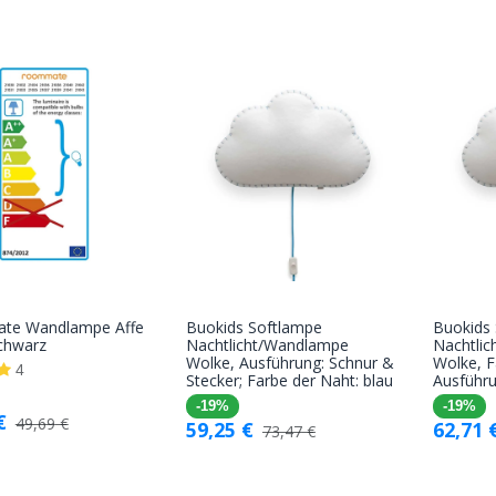
te Wandlampe Affe
Buokids Softlampe
Buokids
In den
In den
schwarz
Nachtlicht/Wandlampe
Nachtli
Wolke, Ausführung: Schnur &
Wolke, F
Warenkorb
Warenkorb
4
Stecker; Farbe der Naht: blau
Ausführ
-19%
-19%
€
49,69
€
59,25
€
62,71
73,47
€