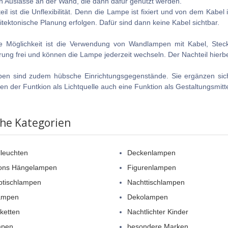
 Auslässe an der Wand, die dann dafür genutzt werden.
eil ist die Unflexibilität. Denn die Lampe ist fixiert und von dem Kab
itektonische Planung erfolgen. Dafür sind dann keine Kabel sichtbar.
e Möglichkeit ist die Verwendung von Wandlampen mit Kabel, Stecke
rung frei und können die Lampe jederzeit wechseln. Der Nachteil hierbei
en sind zudem hübsche Einrichtungsgegenstände. Sie ergänzen si
en der Funtkion als Lichtquelle auch eine Funktion als Gestaltungsmitte
che Kategorien
leuchten
Deckenlampen
ons Hängelampen
Figurenlampen
btischlampen
Nachttischlampen
lampen
Dekolampen
rketten
Nachtlichter Kinder
mpen
besondere Marken