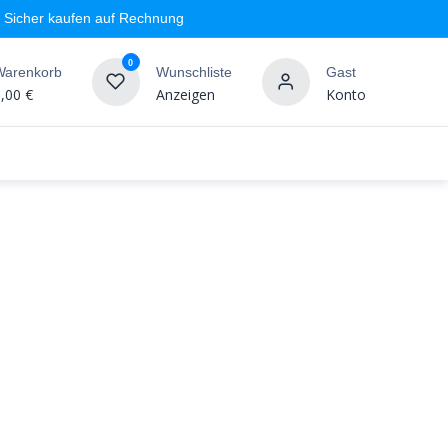
Sicher kaufen auf Rechnung
0
Warenkorb
Wunschliste
Gast
,00
€
Anzeigen
Konto
geschäft
Markenshops
Wandgestaltung
%SALE