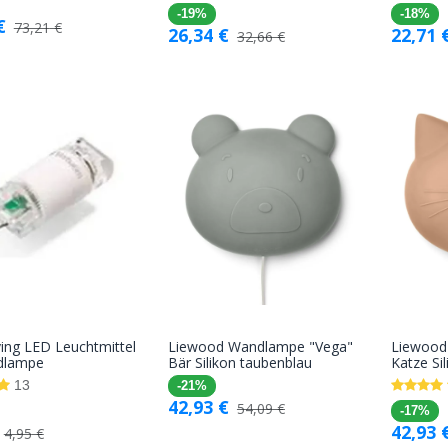
-19%
-18%
€
73,21
€
26,34
€
22,71
32,66
€
ing LED Leuchtmittel
Liewood Wandlampe "Vega"
Liewood
In den
In den
dlampe
Bär Silikon taubenblau
Katze Si
Warenkorb
Warenkorb
13
-21%
42,93
€
54,09
€
-17%
42,93
4,95
€