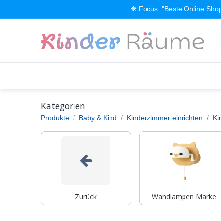
Zum Inhalt springen
❋ Focus: "Beste Online Shop
Alle Produkte
Kinderzimmer einrichten
Kategorien
Produkte
Baby & Kind
Kinderzimmer einrichten
Ki
Zurück
Wandlampen Marke