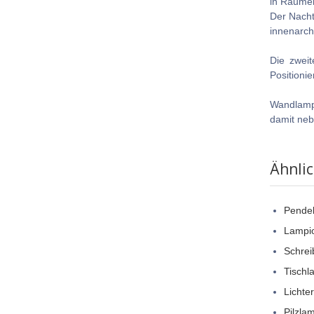
in Räumen
Der Nacht
innenarch
Die zweit
Positionie
Wandlamp
damit neb
Ähnli
Pendel
Lampi
Schrei
Tisch
Lichte
Pilzla