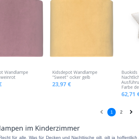
ot Wandlampe
Kidsdepot Wandlampe
Buokids
 weinrot
"Sweet" ocker gelb
Nachtlic
Ausführ
€
23,97
€
Farbe de
62,71
1
2
ampen im Kinderzimmer
Recht für alle. Was für Decken und Nachttische gilt, gilt ja hoffent