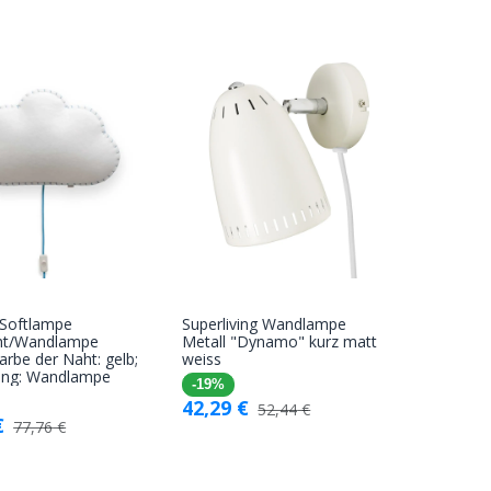
 Softlampe
Superliving Wandlampe
In den
In den
cht/Wandlampe
Metall "Dynamo" kurz matt
arbe der Naht: gelb;
weiss
Warenkorb
Warenkorb
ung: Wandlampe
-19%
42,29
€
52,44
€
€
77,76
€