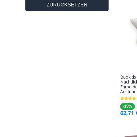
ZURÜCKSETZEN
Buokids
Nachtli
Farbe de
Ausführ
-19%
62,71