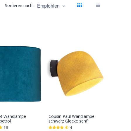
Sortieren nach :
Empfohlen
ot Wandlampe
Cousin Paul Wandlampe
In den
In den
petrol
schwarz Glocke senf
Warenkorb
Warenkorb
18
4