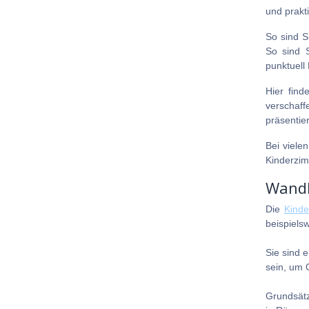
und prakt
So sind S
So sind 
punktuell
Hier find
verschaff
präsentie
Bei viele
Kinderzi
Wandl
Die
Kind
beispiels
Sie sind 
sein, um 
Grundsätz