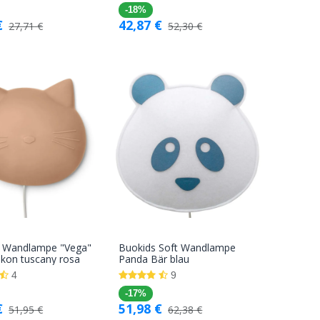
-18%
€
42,87
€
27,71
€
52,30
€
 Wandlampe "Vega"
Buokids Soft Wandlampe
In den
In den
likon tuscany rosa
Panda Bär blau
Warenkorb
Warenkorb
4
9
-17%
€
51,98
€
51,95
€
62,38
€