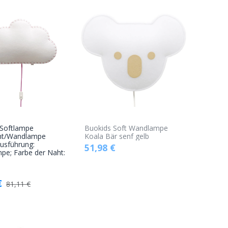
 Softlampe
Buokids Soft Wandlampe
In den
cht/Wandlampe
Koala Bär senf gelb
usführung:
51,98
€
Warenkorb
pe; Farbe der Naht:
€
81,11
€