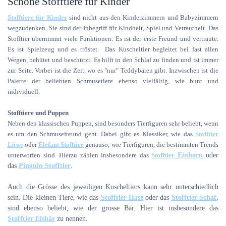
Schöne Stofftiere für Kinder
Stofftiere für Kinder
sind nicht aus den Kinderzimmern und Babyzimmern
wegzudenken. Sie sind der Inbegriff für Kindheit, Spiel und Vetrautheit. Das
Stofftier übernimmt viele Funktionen. Es ist der erste Freund und vertraute.
Es ist Spielzeug und es tröstet. Das Kuscheltier begleitet bei fast allen
Wegen, behütet und beschützt. Es hilft in den Schlaf zu finden und ist immer
zur Seite. Vorbei ist die Zeit, wo es "nur" Teddybären gibt. Inzwischen ist die
Palette der beliebten Schmusetiere ebenso vielfältig, wie bunt und
individuell.
Stofftiere und Puppen
Neben den klassischen Puppen, sind besonders Tierfiguren sehr beliebt, wenn
es um den Schmusefreund geht. Dabei gibt es Klassiker, wie das
Stofftier
Löwe
oder
Elefant Stofftier
genauso, wie Tierfiguren, die bestimmten Trends
unterworfen sind. Hierzu zählen insbesondere das
Stofftier
Einhorn
oder
das
Pinguin Stofftier
.
Auch die Grösse des jeweiligen Kuscheltiers kann sehr unterschiedlich
sein. Die kleinen Tiere, wie das
Stofftier Hase
oder das
Stofftier Schaf
,
sind ebenso beliebt, wie der grosse Bär. Hier ist insbesondere das
Stofftier Eisbär
zu nennen.