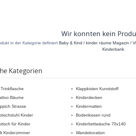
Wir konnten kein Produ
dukt in der Kategorie definiert
Baby & Kind / kinder räume Magazin / Vi
Kinderbank
.
che Kategorien
 Trinkflasche
Klappkisten Kunststoff
attoo Bäume
Kinderdecken
eppich Strasse
Kindermatten
btischstuhl Kinder
Bodenkissen rund
btisch für Kinder
Kinderbettwäsche 70x140
elt Kinderzimmer
Wandekoration