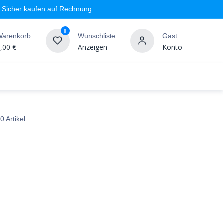
Sicher kaufen auf Rechnung
0
Warenkorb
Wunschliste
Gast
,00
€
Anzeigen
Konto
geschäft
Markenshops
Wandgestaltung
%SALE
0 Artikel