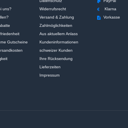
Datenschutz
PayPal
i uns?
Widerrufsrecht
Klarna
llen?
Versand & Zahlung
Vorkasse
batte
Zahlmöglichkeiten
riedenheit
Aus aktuellem Anlass
ume Gutscheine
Kundeninformationen
ersandkosten
schweizer Kunden
gkeit
Ihre Rücksendung
Lieferzeiten
Impressum