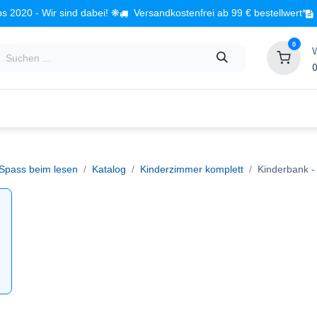
s 2020 - Wir sind dabei! ❋
Versandkostenfrei ab 99 € bestellwert*
0
0
Babyzimmer
Spielzeug
Kindermöbel
Fach
 Spass beim lesen
Katalog
Kinderzimmer komplett
Kinderbank
- 