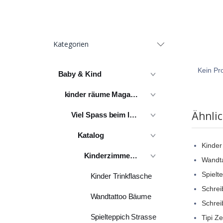
Kategorien
Kein Pro
Baby & Kind
kinder räume Magazin
Ähnli
Viel Spass beim lesen
Katalog
Kinder
Kinderzimmer komplett
Wandt
Spielt
Kinder Trinkflasche
Schrei
Wandtattoo Bäume
Schrei
Spielteppich Strasse
Tipi Z