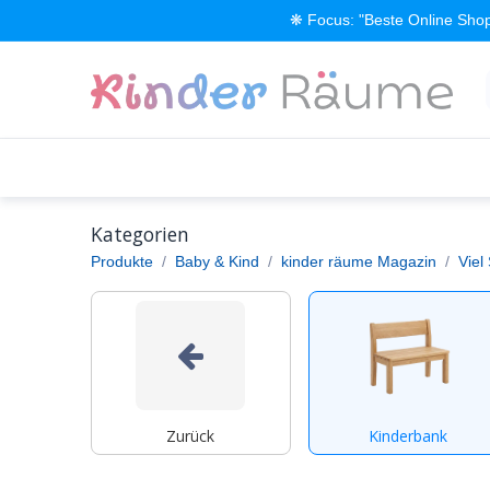
Zum Inhalt springen
❋ Focus: "Beste Online Shop
Alle Produkte
Kinderzimmer einrichten
Kategorien
Produkte
Baby & Kind
kinder räume Magazin
Viel
Zurück
Kinderbank