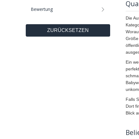
Qua
Bewertung
Die Au
Kateg
ZURÜCKSETZEN
Worauf
Größe 
öffent
ausges
Ein we
perfek
schmal
Babywa
unkomp
Falls 
Dort f
Blick 
Bel