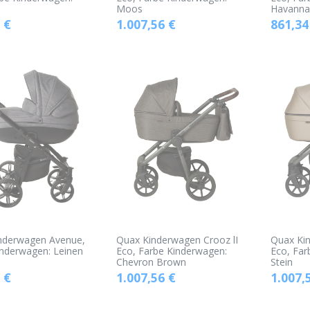
Moos
Havann
€
1.007,56
€
861,34
nderwagen Avenue,
Quax Kinderwagen Crooz lI
Quax Kin
inderwagen: Leinen
Eco, Farbe Kinderwagen:
Eco, Far
Chevron Brown
Stein
€
1.007,56
€
1.007,