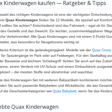
x Kinderwagen kaufen — Ratgeber & Tipps
swahl des richtigen Kinderwagens ist eine der wichtigsten Entscheidung
orie
Quax Kinderwagen
finden Sie 12 Modelle, die speziell auf Komfort
 sollten Sie achten? Entscheidend sind das Fahrwerk – egal ob für Sta
des Gestells und das Gewicht. Ein leichter, zusammenklappbarer Wagen
liche Verkehrsmittel. Alle Quax Kinderwagen sind mit einem 5-Punkt-Gu
tattet, was besonders für Neugeborene wichtig ist.
iteres Kriterium ist die geländegängigkeit: Modelle wie der
Quax Crooz 
t für Spaziergänge im Park oder auf Feldwegen. Für den Stadtalltag p
er Bauweise und leichtem Schiebegriff. Achten Sie auch auf das Zube
nne, einem Verdeck mit UV-Schutz und einem Einkaufskorb ausgestatte
liziert – die meisten Stoffe sind abnehmbar und waschbar.
Sie das Kinderwagen-Set mit weiteren Babyartikeln kombinieren möchten,
inden Sie auch passende Babybetten und Wickeltische, die das Gesamt
auf die Geschwisterkategorien wie
Quax Babybett
, wenn Sie das Kinder
iebte Quax Kinderwagen