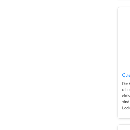
Qua
Der 
robu
akti
sind
Look