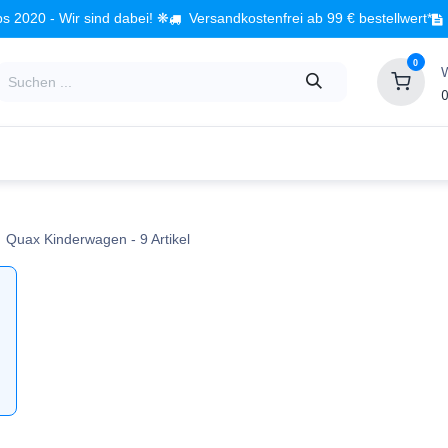
s 2020 - Wir sind dabei! ❋
Versandkostenfrei ab 99 € bestellwert*
0
0
Babyzimmer
Spielzeug
Kindermöbel
Fach
Quax Kinderwagen
- 9 Artikel