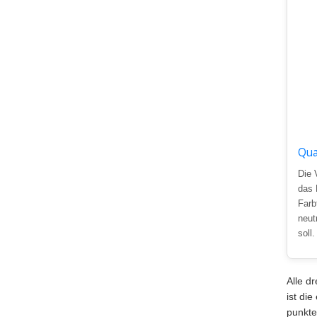
Qua
Die 
das 
Farb
neut
soll.
Alle d
ist di
punkte