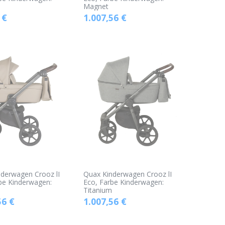
a
Magnet
€
1.007,56
€
derwagen Crooz lI
Quax Kinderwagen Crooz lI
be Kinderwagen:
Eco, Farbe Kinderwagen:
Titanium
56
€
1.007,56
€