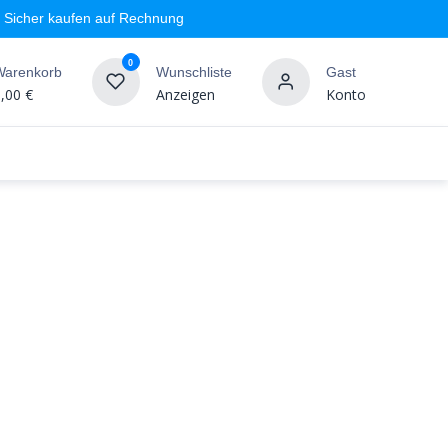
Sicher kaufen auf Rechnung
0
Warenkorb
Wunschliste
Gast
,00
€
Anzeigen
Konto
geschäft
Markenshops
Wandgestaltung
%SALE