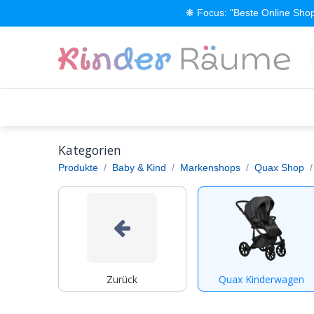
Zum Inhalt springen
❋ Focus: "Beste Online Shop
Alle Produkte
Kinderzimmer einrichten
Kategorien
Produkte
Baby & Kind
Markenshops
Quax Shop
Zurück
Quax Kinderwagen