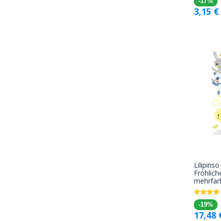
-17%
3,15
€
Lilipins
Fröhlich
mehrfar
-19%
17,48