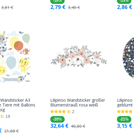
-18%
-19%
2,79
€
2,86
€
3,81
€
3,40
€
o Wandsticker A3
Lilipinso Wandsticker großer
Lilipins
In den
In den
e Tiere mit Ballons
Blumenstrauß rosa weiß
geblümt
big
Warenkorb
Warenkorb
2
19
-20%
-21%
32,64
€
3,15
€
40,80
€
€
21,68
€