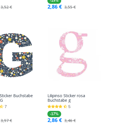
-19%
2,86
€
3,52
€
3,55
€
o Sticker Buchstabe
Lilipinso Sticker rosa
In den
In den
 G
Buchstabe g
Warenkorb
Warenkorb
7
5
-17%
2,86
€
3,97
€
3,46
€