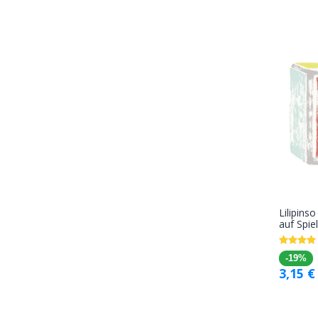
Lilipins
auf Spie
-19%
3,15
€