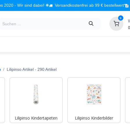
s 2020 - Wir sind dabei! ❋
Versandkostenfrei ab 99 € bestellwert*
0
0
Babyzimmer
Spielzeug
Kindermöbel
Fach
p
Lilipinso Artikel
- 290 Artikel
Lilipinso Kindertapeten
Lilipinso Kinderbilder