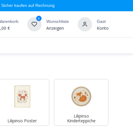
Sicher kaufen auf Rechnung
0
Warenkorb
Wunschliste
Gast
,00
€
Anzeigen
Konto
geschäft
Markenshops
Wandgestaltung
%SALE
Lilipinso
Lilipinso Poster
Kinderteppiche