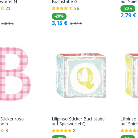
In den
In den
lwürfel N
Buchstabe G
auf Spie
Warenkorb
Warenkorb
21
26
-20%
2,79
€
-20%
3,15
€
3,84
€
3,94
€
 Sticker rosa
Lilipinso Sticker Buchstabe
Lilipins
In den
In den
be b
auf Spielwürfel Q
auf Spiel
Warenkorb
Warenkorb
8
3