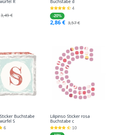
In den
In den
lwürfel R
Buchstabe d
Warenkorb
Warenkorb
4
3,49
€
-20%
2,86
€
3,57
€
o Sticker Buchstabe
Lilipinso Sticker rosa
In den
In den
würfel S
Buchstabe c
Warenkorb
Warenkorb
6
10