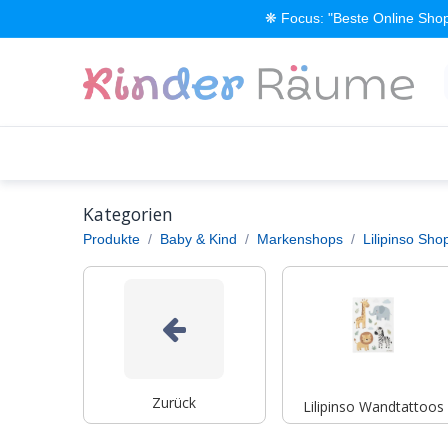
Zum Inhalt springen
❋ Focus: "Beste Online Shop
Alle Produkte
Kinderzimmer einrichten
Kategorien
Produkte
Baby & Kind
Markenshops
Lilipinso Sho
Zurück
Lilipinso Wandtattoos