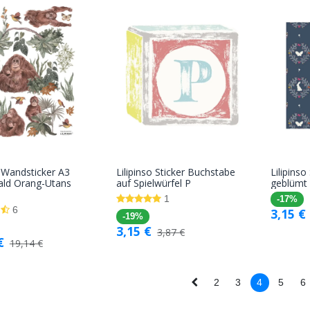
o Wandsticker A3
Lilipinso Sticker Buchstabe
Lilipins
In den
In den
ld Orang-Utans
auf Spielwürfel P
geblümt
Warenkorb
Warenkorb
1
-17%
6
3,15
€
-19%
3,15
€
3,87
€
€
19,14
€
2
3
4
5
6