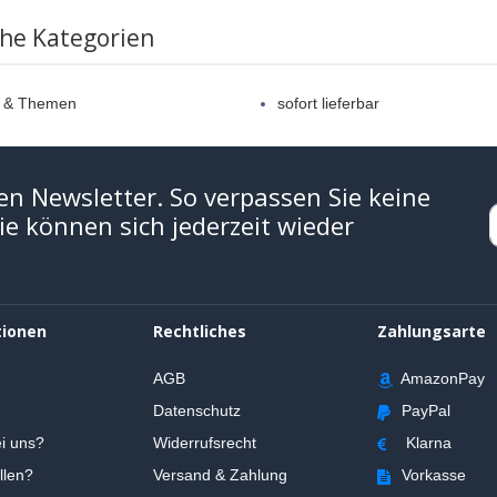
che Kategorien
e & Themen
sofort lieferbar
en Newsletter. So verpassen Sie keine
e können sich jederzeit wieder
tionen
Rechtliches
Zahlungsarte
AGB
AmazonPay
Datenschutz
PayPal
i uns?
Widerrufsrecht
Klarna
llen?
Versand & Zahlung
Vorkasse