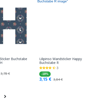
o Sticker Buchstabe
Lilipinso Wandsticker Happy
In den
In den
 H
Buchstabe R
Warenkorb
Warenkorb
3
3,78
€
-18%
3,15
€
3,84
€