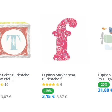
o Sticker Buchstabe
Lilipinso Sticker rosa
Lilipins
In den
In den
lwürfel T
Buchstabe f
im Flugz
Warenkorb
Warenkorb
10
6
-20%
31,88
-19%
3,15
€
3,87
€
3,87
€