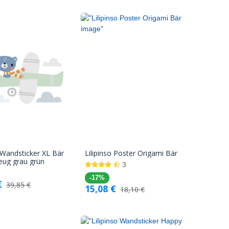
o Wandsticker XL Bär
Lilipinso Poster Origami Bär
In den
In den
eug grau grün
3
Warenkorb
Warenkorb
-17%
€
39,85
€
15,08
€
18,10
€