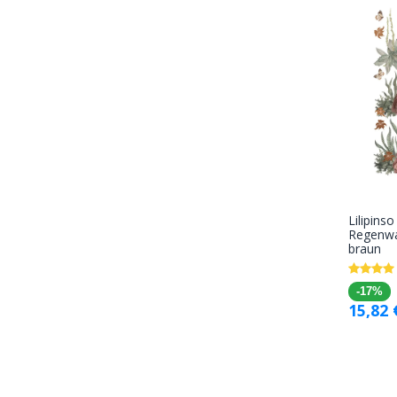
Lilipins
Regenwa
braun
-17%
15,82