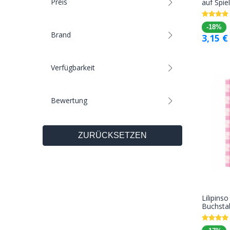
Preis
auf Spie
-18%
Brand
3,15
€
Verfügbarkeit
Bewertung
ZURÜCKSETZEN
Lilipinso
Buchsta