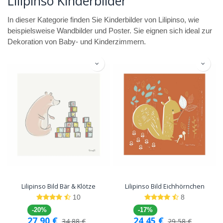
Lilipinso Kinderbilder
In dieser Kategorie finden Sie Kinderbilder von Lilipinso, wie
beispielsweise Wandbilder und Poster. Sie eignen sich ideal zur
Dekoration von Baby- und Kinderzimmern.
Lilipinso Bild Bär & Klötze
Lilipinso Bild Eichhörnchen
10
8
-20%
-17%
27,90
€
24,45
€
34,88
€
29,58
€