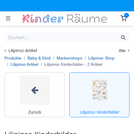
Zum Inhalt springen
0
Lilipinso Artikel
Alle
Produkte
Baby & Kind
Markenshops
Lilipinso Shop
Lilipinso Artikel
Lilipinso Kinderbilder
- 2 Artikel
Zurück
Lilipinso Kinderbilder