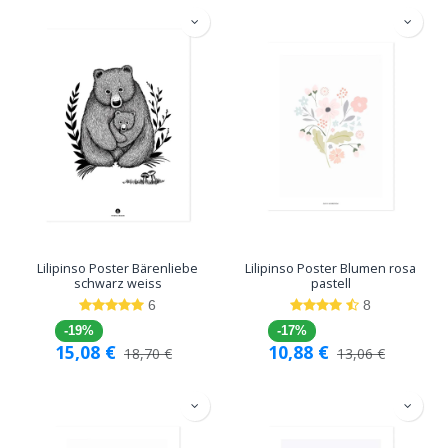
Lilipinso Poster Bärenliebe
Lilipinso Poster Blumen rosa
schwarz weiss
pastell
6
8
-19%
-17%
15,08
€
10,88
€
18,70
€
13,06
€