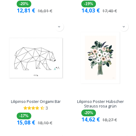
-20%
-19%
12,81
€
14,03
€
16,01
€
17,40
€
Lilipinso Poster Origami Bär
Lilipinso Poster Hübscher
Strauss rosa grün
3
-20%
-17%
14,62
€
18,27
€
15,08
€
18,10
€