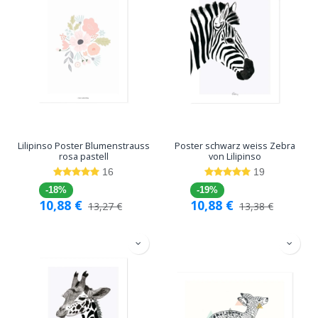
Lilipinso Poster Blumenstrauss
Poster schwarz weiss Zebra
rosa pastell
von Lilipinso
16
19
-18%
-19%
10,88
€
10,88
€
13,27
€
13,38
€