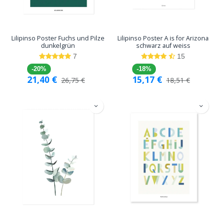
Lilipinso Poster Fuchs und Pilze
Lilipinso Poster A is for Arizona
dunkelgrün
schwarz auf weiss
7
15
-20%
-18%
21,40
€
15,17
€
26,75
€
18,51
€