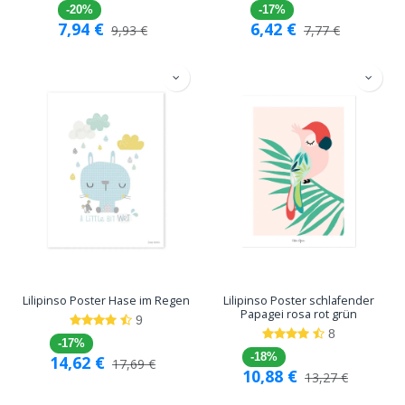
-20%
-17%
7,94
€
6,42
€
9,93
€
7,77
€
Lilipinso Poster Hase im Regen
Lilipinso Poster schlafender
Papagei rosa rot grün
9
8
-17%
-18%
14,62
€
17,69
€
10,88
€
13,27
€