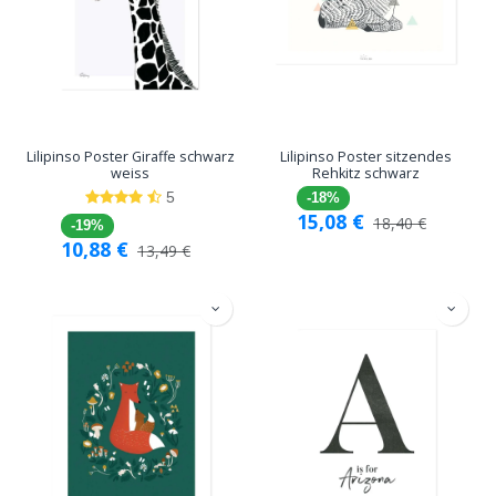
Lilipinso Poster Giraffe schwarz
Lilipinso Poster sitzendes
weiss
Rehkitz schwarz
5
-18%
15,08
€
18,40
€
-19%
10,88
€
13,49
€