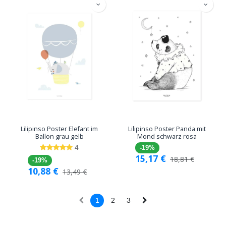
Lilipinso Poster Elefant im
Lilipinso Poster Panda mit
Ballon grau gelb
Mond schwarz rosa
4
-19%
15,17
€
18,81
€
-19%
10,88
€
13,49
€
1
2
3