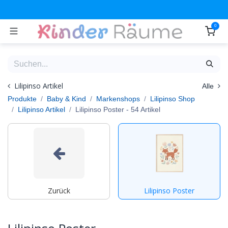
Zum Inhalt springen
0
Lilipinso Artikel
Alle
Produkte
Baby & Kind
Markenshops
Lilipinso Shop
Lilipinso Artikel
Lilipinso Poster
- 54 Artikel
Zurück
Lilipinso Poster