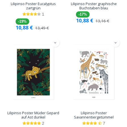
Lilipinso Poster Eucalyptus
Lilipinso Poster graphische
zartgrün
Buchstaben blau
1
-17%
10,88
€
13,16
€
-19%
10,88
€
13,49
€
Lilipinso Poster Müder Gepard
Lilipinso Poster
auf Ast dunkel
Savannentiergetümmel
2
7