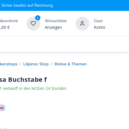
Sicher kaufen auf Rechnung
0
Warenkorb
Wunschliste
Gast
,00
€
Anzeigen
Konto
geschäft
Markenshops
Wandgestaltung
%SALE
kenshops
Lilipinso Shop
Motive & Themen
osa Buchstabe f
1 verkauft in den letzten 24 Stunden