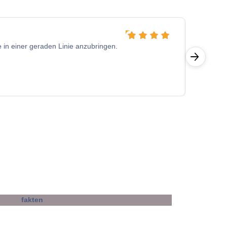
Ronny H
 sie in einer geraden Linie anzubringen.
Hab dies
personal
sich saub
stylisch, 
fakten