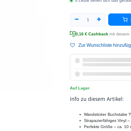
5 Leute sehen sich das gerad
0,16
€ Cashback
mit diesem 
Zur Wunschliste hinzufü
Auf Lager
Info zu diesem Artikel:
Wandsticker Buchstabe 'f
Strapazierfähiges Vinyl – 
Perfekte Größe – ca. 10 