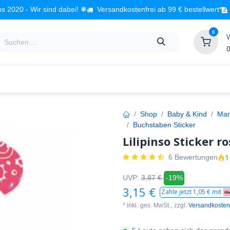
s 2020 - Wir sind dabei! ❋
Versandkostenfrei ab 99 € bestellwert*
0
0
Babyzimmer
Spielzeug
Kindermöbel
Fach
Shop
Baby & Kind
Mar
Buchstaben Sticker
Lilipinso Sticker r
1
6 Bewertungen
UVP:
3,87
€
-19%
3,15
€
Zahle jetzt
1,05
€ mit
* inkl.
ges. MwSt.,
zzgl.
Versandkosten