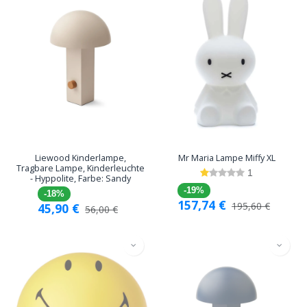
Liewood Kinderlampe,
Mr Maria Lampe Miffy XL
Tragbare Lampe, Kinderleuchte
1
- Hyppolite, Farbe: Sandy
-19%
-18%
157,74
€
195,60
€
45,90
€
56,00
€