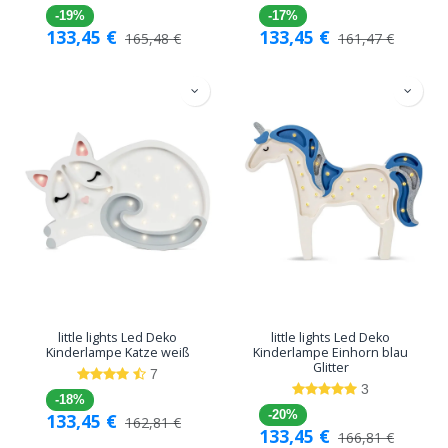
-19%
-17%
133,45
€
133,45
€
165,48
€
161,47
€
little lights Led Deko
little lights Led Deko
Kinderlampe Katze weiß
Kinderlampe Einhorn blau
Glitter
7
3
-18%
-20%
133,45
€
162,81
€
133,45
€
166,81
€