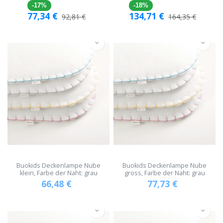
-17%
-18%
77,34
€
134,71
€
92,81
€
164,35
€
Buokids Deckenlampe Nube
Buokids Deckenlampe Nube
klein, Farbe der Naht: grau
gross, Farbe der Naht: grau
66,48
€
77,73
€