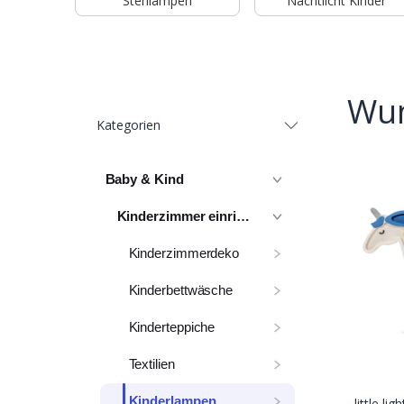
Stehlampen
Nachtlicht Kinder
Wun
Kategorien
Baby & Kind
Kinderzimmer einrichten
Kinderzimmerdeko
Kinderbettwäsche
Kinderteppiche
Textilien
Kinderlampen
little li