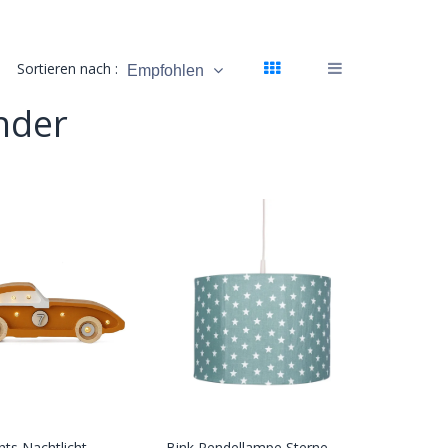
Sortieren nach :
Empfohlen
nder
ghts Nachtlicht
Bink Pendellampe Sterne