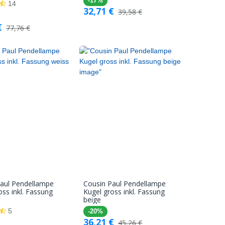
-17%
14
32,71
€
39,58
€
€
77,76
€
Paul Pendellampe
Cousin Paul Pendellampe
In den
In den
oss inkl. Fassung
Kugel gross inkl. Fassung
beige
Warenkorb
Warenkorb
5
-20%
36,21
€
45,26
€