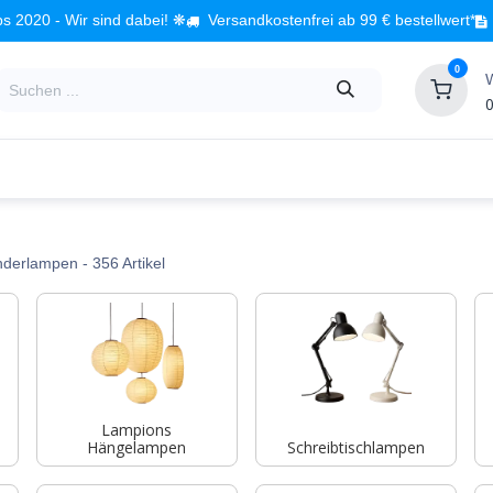
s 2020 - Wir sind dabei! ❋
Versandkostenfrei ab 99 € bestellwert*
0
0
Babyzimmer
Spielzeug
Kindermöbel
Fach
nderlampen
- 356 Artikel
Lampions
Hängelampen
Schreibtischlampen