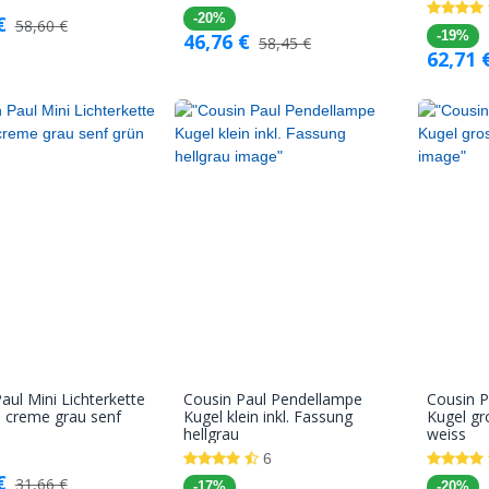
€
-20%
58,60
€
46,76
€
-19%
58,45
€
62,71
aul Mini Lichterkette
Cousin Paul Pendellampe
Cousin 
In den
In den
 creme grau senf
Kugel klein inkl. Fassung
Kugel gr
hellgrau
weiss
Warenkorb
Warenkorb
6
€
31,66
€
-17%
-20%