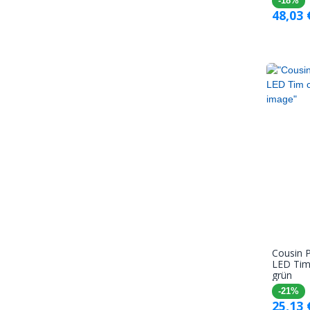
-18%
48,03
Cousin P
LED Tim
grün
-21%
25,13