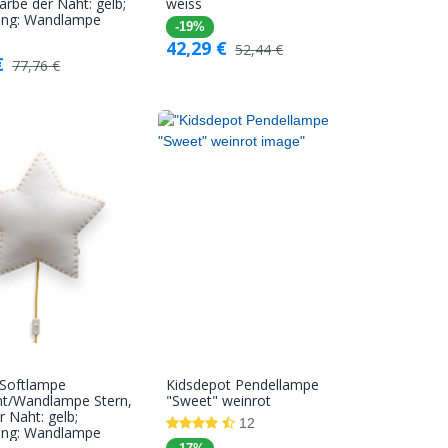
arbe der Naht: gelb;
weiss
Warenkorb
Warenkorb
ung: Wandlampe
-19%
42,29
€
52,44
€
€
77,76
€
 Softlampe
Kidsdepot Pendellampe
In den
In den
ht/Wandlampe Stern,
"Sweet" weinrot
r Naht: gelb;
Warenkorb
Warenkorb
12
ung: Wandlampe