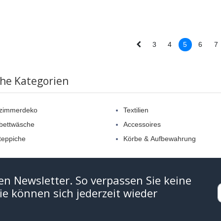
3
4
5
6
7
che Kategorien
rzimmerdeko
Textilien
bettwäsche
Accessoires
teppiche
Körbe & Aufbewahrung
en Newsletter. So verpassen Sie keine
e können sich jederzeit wieder