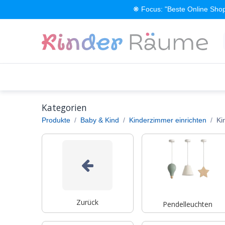
Zum Inhalt springen
❋ Focus: "Beste Online Shop
Alle Produkte
Kinderzimmer einrichten
Kategorien
Produkte
Baby & Kind
Kinderzimmer einrichten
Ki
Zurück
Pendelleuchten