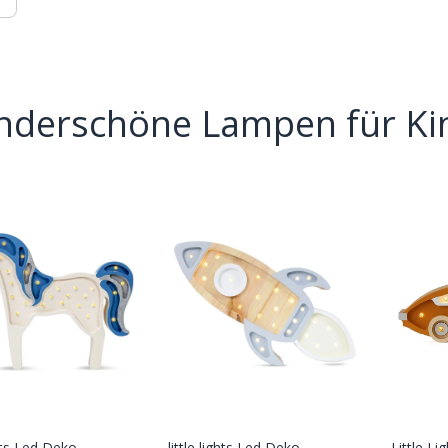
derschöne Lampen für Ki
ghts Led Deko
little lights Led Deko
Little Li