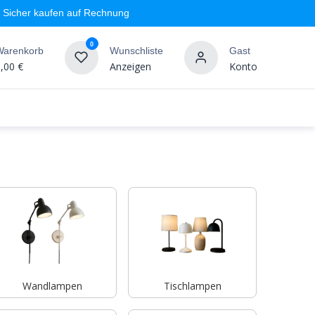
Sicher kaufen auf Rechnung
0
Warenkorb
Wunschliste
Gast
,00
€
Anzeigen
Konto
geschäft
Markenshops
Wandgestaltung
%SALE
Wandlampen
Tischlampen