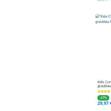
Kids Co
graublau
-17%
29,97