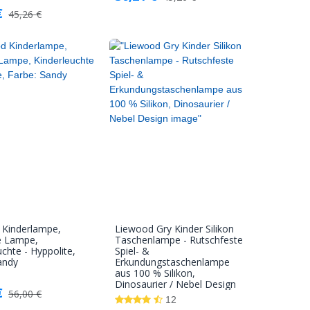
€
45,26
€
 Kinderlampe,
Liewood Gry Kinder Silikon
In den
In den
e Lampe,
Taschenlampe - Rutschfeste
uchte - Hyppolite,
Spiel- &
Warenkorb
Warenkorb
andy
Erkundungstaschenlampe
aus 100 % Silikon,
Dinosaurier / Nebel Design
€
56,00
€
12