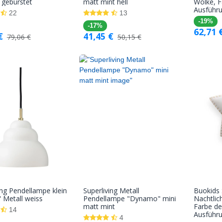
 gebürstet
matt mint hell
Wolke, F
Warenkorb
Warenkorb
Ausführ
22
13
-19%
-17%
62,71
€
41,45
€
79,06
€
50,15
€
ing Pendellampe klein
Superliving Metall
Buokids
In den
In den
 Metall weiss
Pendellampe "Dynamo" mini
Nachtlic
matt mint
Farbe de
Warenkorb
Warenkorb
14
Ausführ
4