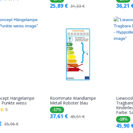
25,89
€
36,21
31,33
€
ncept Hängelampe
Roommate Wandlampe
Liewood
In den
In den
 Punkte weiss
Metall Roboter blau
Tragbar
Kinderle
Warenkorb
Warenkorb
5
-17%
Farbe: S
37,61
€
45,51
€
-18%
€
35,96
€
45,90