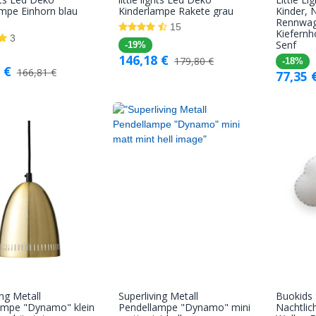
In den
In den
mpe Einhorn blau
Kinderlampe Rakete grau
Kinder, 
Rennwag
Warenkorb
Warenkorb
15
Kiefernh
3
Senf
-19%
146,18
€
179,80
€
-18%
€
166,81
€
77,35
ing Metall
Superliving Metall
Buokids
In den
In den
ampe "Dynamo" klein
Pendellampe "Dynamo" mini
Nachtli