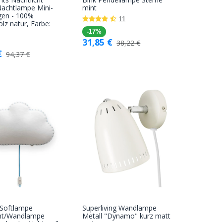
In den
In den
Nachtlampe Mini-
mint
en - 100%
Warenkorb
Warenkorb
11
olz natur, Farbe:
-17%
31,85
€
38,22
€
€
94,37
€
 Softlampe
Superliving Wandlampe
In den
In den
cht/Wandlampe
Metall "Dynamo" kurz matt