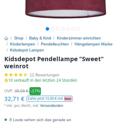
Shop
Baby & Kind
Kinderzimmer einrichten
Kinderlampen
Pendelleuchten
Hängelampen Marke
Kidsdepot Lampen
Kidsdepot Pendellampe "Sweet"
weinrot
12 Bewertungen
10 verkauft in den letzten 24 Stunden
UVP:
39,58
€
-17%
32,71
€
Zahle jetzt
10,90
€ mit
* inkl.
ges. MwSt.,
inkl.
Versandkosten
8 Leute sehen sich das gerade an