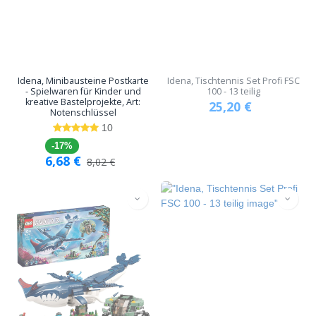
Idena, Minibausteine Postkarte
Idena, Tischtennis Set Profi FSC
- Spielwaren für Kinder und
100 - 13 teilig
kreative Bastelprojekte, Art:
25,20
€
Notenschlüssel
10
-17%
6,68
€
8,02
€