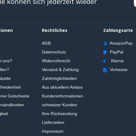
e können sich jederzeit wieder
tionen
Rechtliches
Zahlungsarte
AGB
AmazonPay
Datenschutz
PayPal
i uns?
Widerrufsrecht
Klarna
llen?
Versand & Zahlung
Vorkasse
batte
Zahlmöglichkeiten
riedenheit
Aus aktuellem Anlass
ume Gutscheine
Kundeninformationen
ersandkosten
schweizer Kunden
gkeit
Ihre Rücksendung
Lieferzeiten
Impressum