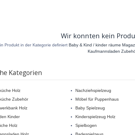
Wir konnten kein Produ
in Produkt in der Kategorie definiert
Baby & Kind / kinder räume Magazin
Kaufmannsladen Zubehö
che Kategorien
küche Holz
Nachziehspielzeug
rküche Zubehör
Möbel für Puppenhaus
werkbank Holz
Baby Spielzeug
den Kinder
Kinderspielzeug Holz
üche Holz
Spielbogen
annsladen Holz
Badespielzeug