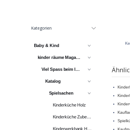
Kategorien
Ke
Baby & Kind
kinder räume Magazin
Ähnli
Viel Spass beim lesen
Katalog
Kinder
Spielsachen
Kinde
Kinder
Kinderküche Holz
Kaufla
Kinderküche Zubehör
Spielk
Kinderwerkbank Holz
Kaufm