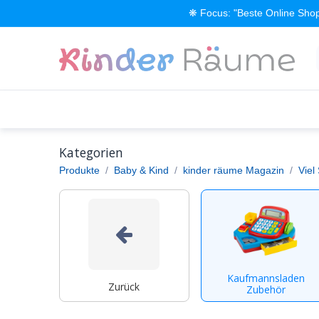
Zum Inhalt springen
❋ Focus: "Beste Online Shop
Alle Produkte
Kinderzimmer einrichten
Kategorien
Produkte
Baby & Kind
kinder räume Magazin
Viel
Kaufmannsladen
Zurück
Zubehör