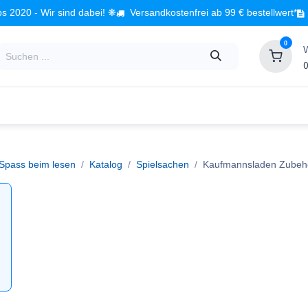
s 2020 - Wir sind dabei! ❋
Versandkostenfrei ab 99 € bestellwert*
0
0
Babyzimmer
Spielzeug
Kindermöbel
Fach
 Spass beim lesen
Katalog
Spielsachen
Kaufmannsladen Zubeh