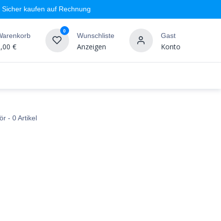
Sicher kaufen auf Rechnung
0
Warenkorb
Wunschliste
Gast
,00
€
Anzeigen
Konto
geschäft
Markenshops
Wandgestaltung
%SALE
ör
- 0 Artikel