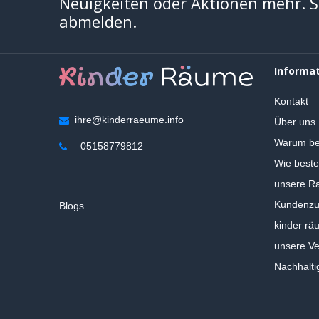
Neuigkeiten oder Aktionen mehr. Si
abmelden.
Informa
Kontakt
ihre@kinderraeume.info
Über uns
Warum be
05158779812
Wie beste
unsere Ra
Kundenzuf
Blogs
kinder rä
unsere V
Nachhalti