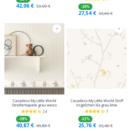
42,06
€
53,00
€
-18%
27,54
€
33,60
€
Casadeco My Little World
Casadeco My Little World Stoff
Streifentapete grau weiss
Vögelchen lila grau lime
14
7
-18%
-21%
40,87
€
25,76
€
49,86
€
32,46
€