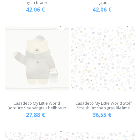
grau braun
grau
42,06
€
42,06
€
Casadeco My Little World
Casadeco My Little World Stoff
Bordüre Seebär grau hellbraun
Streublümchen grau lila lime
27,88
€
36,55
€