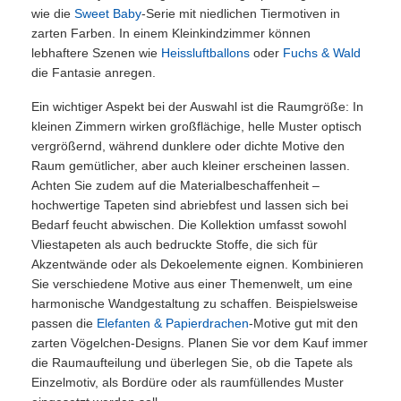
wie die
Sweet Baby
-Serie mit niedlichen Tiermotiven in
zarten Farben. In einem Kleinkindzimmer können
lebhaftere Szenen wie
Heissluftballons
oder
Fuchs & Wald
die Fantasie anregen.
Ein wichtiger Aspekt bei der Auswahl ist die Raumgröße: In
kleinen Zimmern wirken großflächige, helle Muster optisch
vergrößernd, während dunklere oder dichte Motive den
Raum gemütlicher, aber auch kleiner erscheinen lassen.
Achten Sie zudem auf die Materialbeschaffenheit –
hochwertige Tapeten sind abriebfest und lassen sich bei
Bedarf feucht abwischen. Die Kollektion umfasst sowohl
Vliestapeten als auch bedruckte Stoffe, die sich für
Akzentwände oder als Dekoelemente eignen. Kombinieren
Sie verschiedene Motive aus einer Themenwelt, um eine
harmonische Wandgestaltung zu schaffen. Beispielsweise
passen die
Elefanten & Papierdrachen
-Motive gut mit den
zarten Vögelchen-Designs. Planen Sie vor dem Kauf immer
die Raumaufteilung und überlegen Sie, ob die Tapete als
Einzelmotiv, als Bordüre oder als raumfüllendes Muster