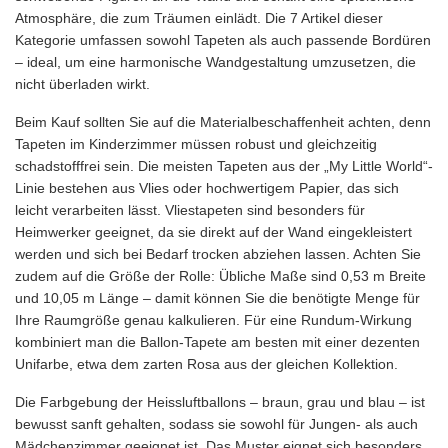
Atmosphäre, die zum Träumen einlädt. Die 7 Artikel dieser
Kategorie umfassen sowohl Tapeten als auch passende Bordüren
– ideal, um eine harmonische Wandgestaltung umzusetzen, die
nicht überladen wirkt.
Beim Kauf sollten Sie auf die Materialbeschaffenheit achten, denn
Tapeten im Kinderzimmer müssen robust und gleichzeitig
schadstofffrei sein. Die meisten Tapeten aus der „My Little World“-
Linie bestehen aus Vlies oder hochwertigem Papier, das sich
leicht verarbeiten lässt. Vliestapeten sind besonders für
Heimwerker geeignet, da sie direkt auf der Wand eingekleistert
werden und sich bei Bedarf trocken abziehen lassen. Achten Sie
zudem auf die Größe der Rolle: Übliche Maße sind 0,53 m Breite
und 10,05 m Länge – damit können Sie die benötigte Menge für
Ihre Raumgröße genau kalkulieren. Für eine Rundum-Wirkung
kombiniert man die Ballon-Tapete am besten mit einer dezenten
Unifarbe, etwa dem zarten Rosa aus der gleichen Kollektion.
Die Farbgebung der Heissluftballons – braun, grau und blau – ist
bewusst sanft gehalten, sodass sie sowohl für Jungen- als auch
Mädchenzimmer geeignet ist. Das Muster eignet sich besonders