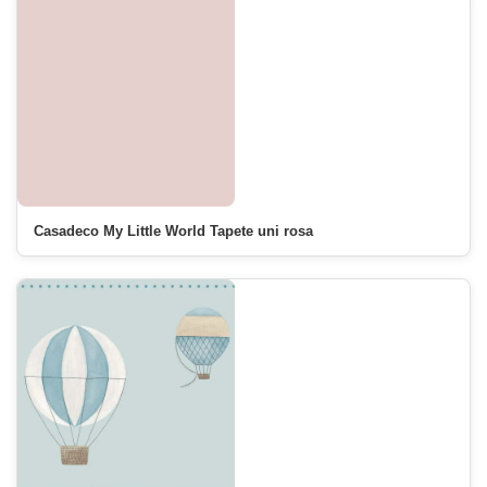
Casadeco My Little World Tapete uni rosa