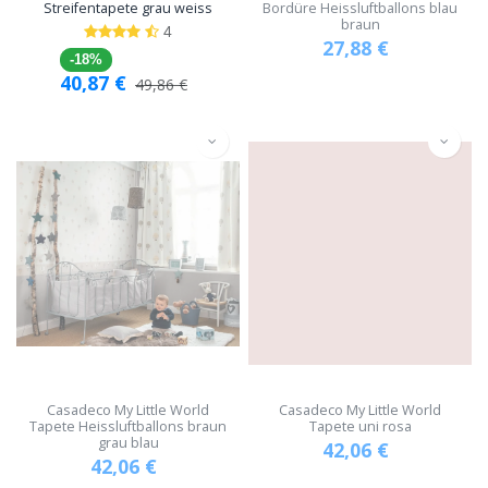
Streifentapete grau weiss
Bordüre Heissluftballons blau
braun
4
27,88
€
-18%
40,87
€
49,86
€
Casadeco My Little World
Casadeco My Little World
Tapete Heissluftballons braun
Tapete uni rosa
grau blau
42,06
€
42,06
€