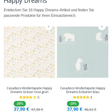
Happy Dreams
Entdecken Sie 16 Happy Dreams-Artikel und finden Sie
passende Produkte für Ihren Einsatzbereich.
Casadeco Kindertapete Happy
Casadeco Kindertapete Happy
Dreams Gräser rosa grün
Dreams Eisbären blau
5
4
-20%
-19%
37,90
€
37,90
€
47,38
€
46,62
€