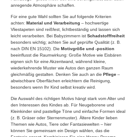
anregende Atmosphäre schaffen.
Für eine gute Wahl sollten Sie auf folgende Kriterien
achten:
Material und Verarbeitung
– hochwertige
Vliestapeten sind reißfest, lichtbeständig und lassen sich
leicht verarbeiten. Bei Babyzimmern ist
Schadstofffreiheit
besonders wichtig; achten Sie auf geprüfte Qualität (z. B.
nach DIN EN 15102). Die
Motivgröße und -position
beeinflusst die Raumwirkung: Große Motive wie Eisbären
eignen sich für eine Akzentwand, während kleine,
wiederkehrende Muster wie Autos den ganzen Raum
gleichmäßig gestalten. Denken Sie auch an die
Pflege
–
abwischbare Oberflächen erleichtern die Reinigung,
besonders wenn Ihr Kind selbst kreativ wird.
Die Auswahl des richtigen Motivs hängt stark vom Alter und
den Interessen des Kindes ab. Für Neugeborene und
Kleinkinder sind pastellige Töne und einfache Formen ideal
(z. B. Gräser oder Sternenmuster). Ältere Kinder lieben
Themen wie Autos, Tiere oder Fantasiewelten – hier
können Sie gemeinsam ein Design wählen, das die
Fantasie anregt. Kombinieren Sie eine Happy-Dreams-