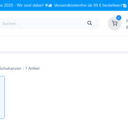
s 2020 - Wir sind dabei! ❋
Versandkostenfrei ab 99 € bestellwert*
0
0
Babyzimmer
Spielzeug
Kindermöbel
Fach
Schulranzen
- 7 Artikel