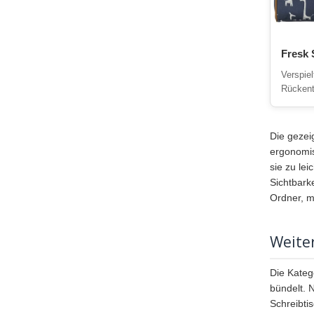
Fresk 
Verspie
Rückente
Die gezei
ergonomis
sie zu le
Sichtbark
Ordner, m
Weite
Die Kateg
bündelt. 
Schreibtis