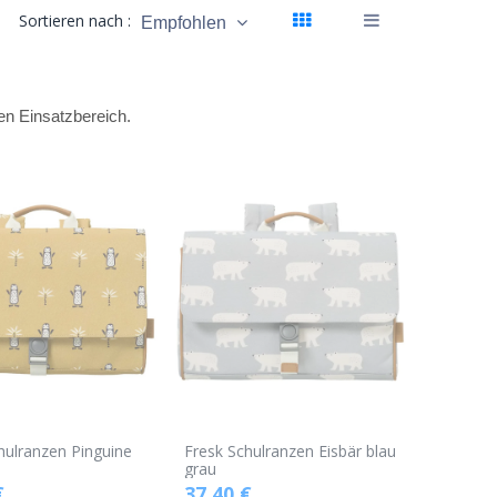
Sortieren nach :
Empfohlen
en Einsatzbereich.
hulranzen Pinguine
Fresk Schulranzen Eisbär blau
grau
€
37,40
€