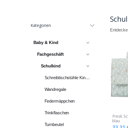
Schu
Kategorien
Entdecken
Baby & Kind
Fachgeschäft
Schulkind
Schreibtischstühle Kinder
Wandregale
Federmäppchen
Trinkflaschen
Fresk S
blau
Turnbeutel
33,31