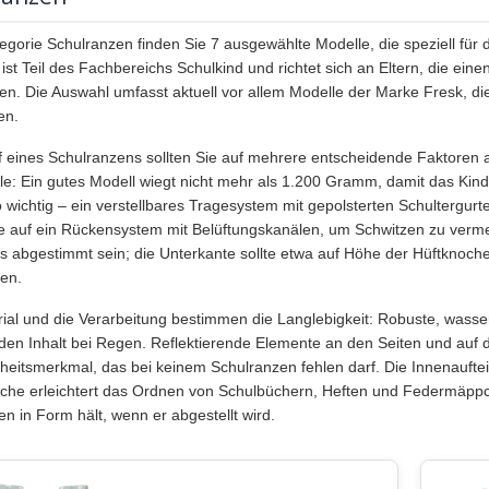
egorie Schulranzen finden Sie 7 ausgewählte Modelle, die speziell für 
ist Teil des Fachbereichs Schulkind und richtet sich an Eltern, die ein
en. Die Auswahl umfasst aktuell vor allem Modelle der Marke Fresk, d
en.
 eines Schulranzens sollten Sie auf mehrere entscheidende Faktoren a
le: Ein gutes Modell wiegt nicht mehr als 1.200 Gramm, damit das Kind
o wichtig – ein verstellbares Tragesystem mit gepolsterten Schultergur
e auf ein Rückensystem mit Belüftungskanälen, um Schwitzen zu verme
s abgestimmt sein; die Unterkante sollte etwa auf Höhe der Hüftknoche
en.
ial und die Verarbeitung bestimmen die Langlebigkeit: Robuste, wasse
den Inhalt bei Regen. Reflektierende Elemente an den Seiten und auf d
rheitsmerkmal, das bei keinem Schulranzen fehlen darf. Die Innenaufte
che erleichtert das Ordnen von Schulbüchern, Heften und Federmäppch
n in Form hält, wenn er abgestellt wird.