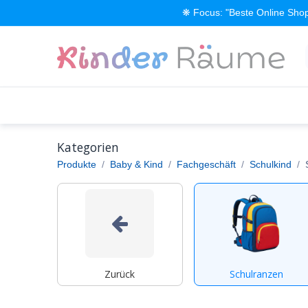
Zum Inhalt springen
❋ Focus: "Beste Online Shop
Alle Produkte
Kinderzimmer einrichten
Kategorien
Produkte
Baby & Kind
Fachgeschäft
Schulkind
Zurück
Schulranzen