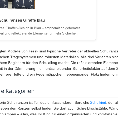
Schulranzen Giraffe blau
ltes Giraffen-Design in Blau – ergonomisch geformtes
il und reflektierende Elemente für mehr Sicherheit.
gten Modelle von Fresk sind typische Vertreter der aktuellen Schulran
chen Tragesystemen und robusten Materialien. Alle drei Varianten si
ichten Begleitern für den Schulalltag macht. Die reflektierenden Elemen
eit in der Dämmerung – ein entscheidender Sicherheitsfaktor auf dem Sc
ehrere Hefte und ein Federmäppchen nebeneinander Platz finden, oh
re Kategorien
orie Schulranzen ist Teil des umfassenderen Bereichs
Schulkind
, der a
Neben den Ranzen selbst finden Sie dort auch Schreibtischstühle, Wan
chlampen – alles, was Ihr Kind für einen organisierten und komfortablen