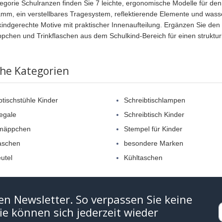
tegorie Schulranzen finden Sie 7 leichte, ergonomische Modelle für den
mm, ein verstellbares Tragesystem, reflektierende Elemente und was
kindgerechte Motive mit praktischer Innenaufteilung. Ergänzen Sie d
chen und Trinkflaschen aus dem Schulkind-Bereich für einen strukturi
che Kategorien
btischstühle Kinder
Schreibtischlampen
egale
Schreibtisch Kinder
mäppchen
Stempel für Kinder
laschen
besondere Marken
utel
Kühltaschen
en Newsletter. So verpassen Sie keine
e können sich jederzeit wieder