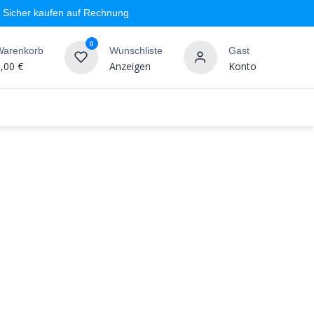
Sicher kaufen auf Rechnung
0
Warenkorb
Wunschliste
Gast
,00
€
Anzeigen
Konto
geschäft
Markenshops
Wandgestaltung
%SALE