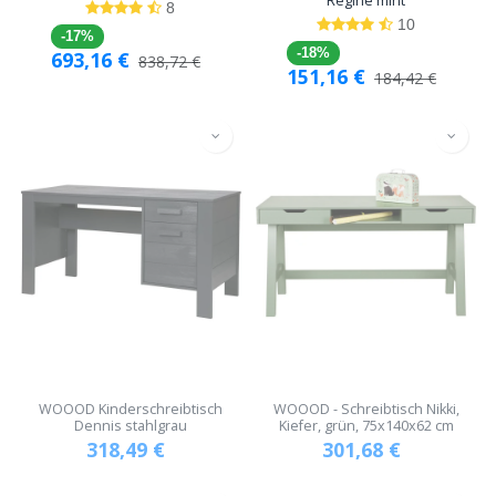
Regine mint
8
10
-17%
-18%
693,16
€
838,72
€
151,16
€
184,42
€
WOOOD Kinderschreibtisch
WOOOD - Schreibtisch Nikki,
Dennis stahlgrau
Kiefer, grün, 75x140x62 cm
318,49
€
301,68
€