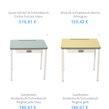
Quax HAI NO KI Schreibtisch
Woood Schreibtisch Morris
Esche Furnier natur
lehmgrau
516,81
€
150,42
€
Gambettes
Gambettes
Kindertisch/Schreibtisch
Kindertisch/Schreibtisch
Regine jade blau
Regine gelb
180,67
€
180,67
€