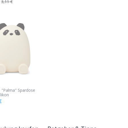
3,11
€
 "Palma" Spardose
likon
€