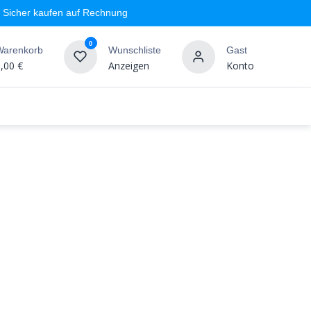
Sicher kaufen auf Rechnung
0
Warenkorb
Wunschliste
Gast
,00
€
Anzeigen
Konto
geschäft
Markenshops
Wandgestaltung
%SALE