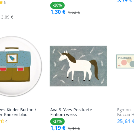
8
-20%
1,30
€
1,62
€
3,09
€
es Kinder Button /
Ava & Yves Postkarte
Egmont 
In den
In den
er Ranzen blau
Einhorn weiss
Boccia H
25,61
Warenkorb
Warenkorb
4
-17%
1,19
€
1,44
€