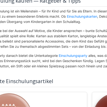
hulung kaufen — Ratgeber & Tipps
ulung ist ein Meilenstein – für Ihr Kind und für Sie als Eltern. In dies
t zu einem besonderen Erlebnis macht. Ob
Einschulungskarten
, Deko
 den Übergang vom Kindergarten in den Schulalltag.
e bei der Auswahl auf Motive, die Kinder ansprechen – bunte Schultüten
ualität spielt eine Rolle: Karten aus stabilem Karton, langlebige Ans
 beliebt sind personalisierte Accessoires, die dem Kind das Gefühl g
reifen Sie zu thematisch abgestimmten Sets – von der Einladung bis
arty danach bietet die Unterkategorie
Einschulungsparty
alles, was d
es Erinnerungsstück sucht, wird bei den Geschenken fündig. Legen Sie 
Button, ein Stift oder ein kleines Spielzeug passen noch hinein und z
te Einschulungsartikel