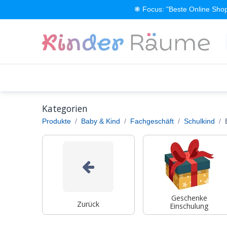
Zum Inhalt springen
❋ Focus: "Beste Online Shop
Alle Produkte
Kinderzimmer einrichten
Kategorien
Produkte
Baby & Kind
Fachgeschäft
Schulkind
Geschenke
Zurück
Einschulung