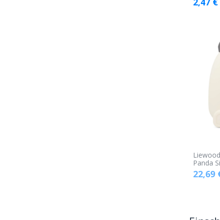
2,47
€
Liewood
Panda Si
22,69