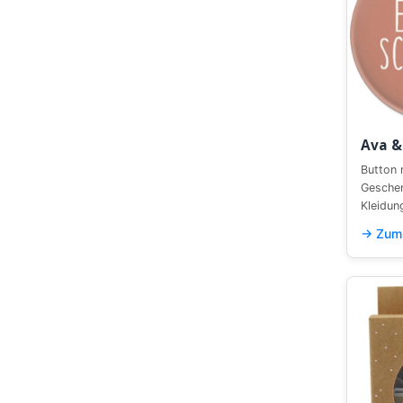
Ava &
Button 
Geschen
Kleidun
→ Zum 