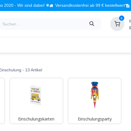
s 2020 - Wir sind dabei! ❋
Versandkostenfrei ab 99 € bestellwert*
0
0
Babyzimmer
Spielzeug
Kindermöbel
Fach
Einschulung
- 13 Artikel
Einschulungskarten
Einschulungsparty