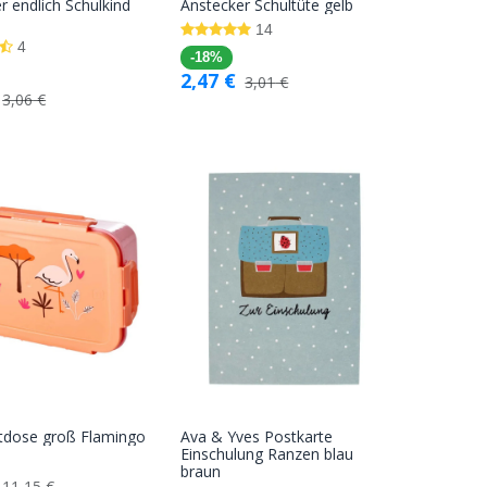
In den
In den
r endlich Schulkind
Anstecker Schultüte gelb
Warenkorb
Warenkorb
14
4
-18%
2,47
€
3,01
€
3,06
€
tdose groß Flamingo
Ava & Yves Postkarte
In den
In den
Einschulung Ranzen blau
braun
Warenkorb
Warenkorb
11,15
€