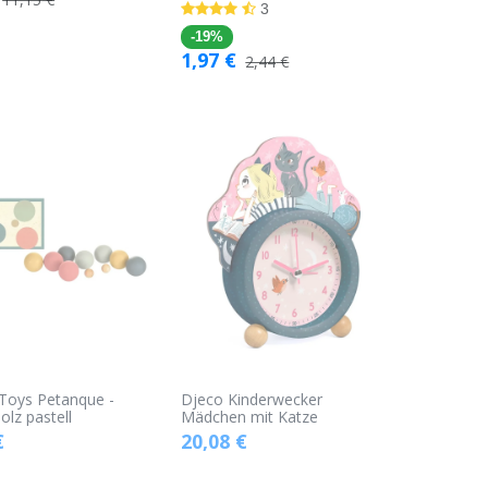
3
-19%
1,97
€
2,44
€
Toys Petanque -
Djeco Kinderwecker
olz pastell
Mädchen mit Katze
€
20,08
€