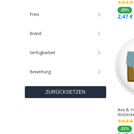
-20%
Preis
2,47
€
Brand
Verfügbarkeit
Bewertung
ZURÜCKSETZEN
Ava & Yv
Ansteck
-21%