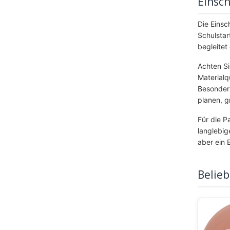
Einsc
Die Einsch
Schulstar
begleitet
Achten Si
Materialq
Besonders
planen, g
Für die P
langlebig
aber ein 
Belieb