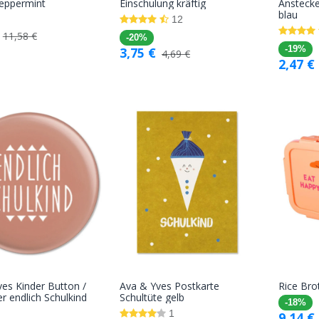
In den
In den
peppermint
Einschulung kräftig
Anstecke
blau
Warenkorb
Warenkorb
12
11,58
€
-20%
3,75
€
-19%
4,69
€
2,47
€
es Kinder Button /
Ava & Yves Postkarte
Rice Bro
In den
In den
r endlich Schulkind
Schultüte gelb
-18%
Warenkorb
Warenkorb
1
9,14
€