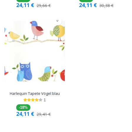
24,11
€
24,11
€
29,66
€
30,38
€
Harlequin Tapete Vögel blau
1
-18%
24,11
€
29,41
€