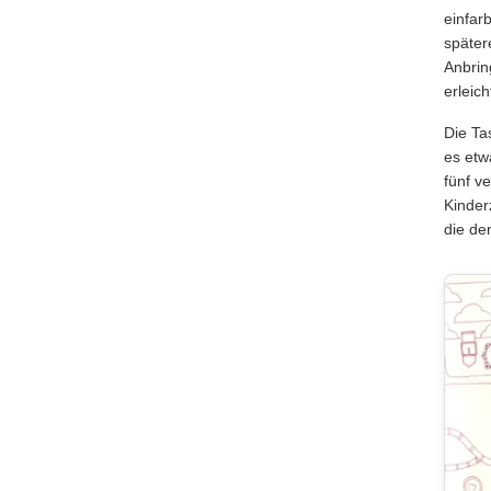
einfar
später
Anbrin
erleich
Die Ta
es etw
fünf v
Kinder
die de