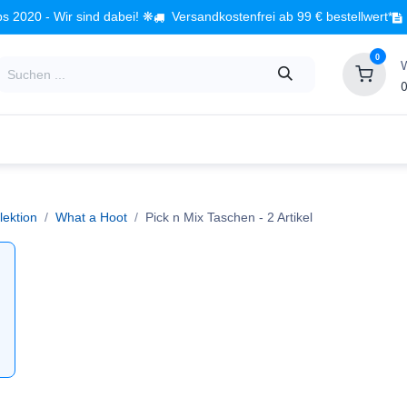
s 2020 - Wir sind dabei! ❋
Versandkostenfrei ab 99 € bestellwert*
0
0
Babyzimmer
Spielzeug
Kindermöbel
Fach
lektion
What a Hoot
Pick n Mix Taschen
- 2 Artikel