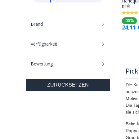
Harlequ
pink
-19%
Brand
24,11
Verfügbarkeit
Bewertung
Pick
Die Ka
ZURÜCKSETZEN
auszei
Motive
Die Ta
sie si
Beim K
Rappor
Grau b