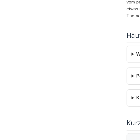
vom pe
etwas 
Thema 
Häuf
W
P
K
Kur