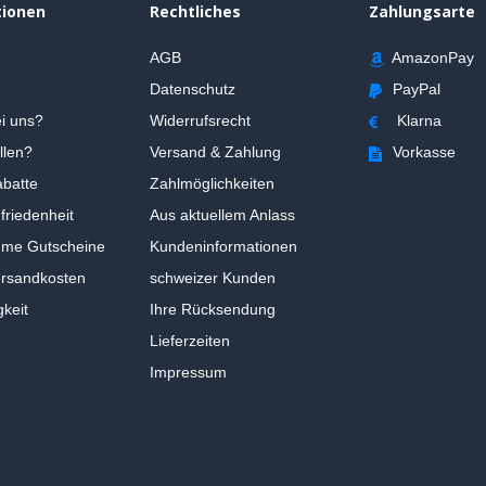
tionen
Rechtliches
Zahlungsarte
AGB
AmazonPay
Datenschutz
PayPal
i uns?
Widerrufsrecht
Klarna
llen?
Versand & Zahlung
Vorkasse
batte
Zahlmöglichkeiten
riedenheit
Aus aktuellem Anlass
ume Gutscheine
Kundeninformationen
ersandkosten
schweizer Kunden
gkeit
Ihre Rücksendung
Lieferzeiten
Impressum