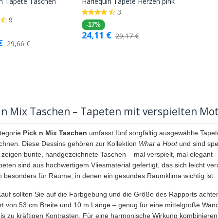
in Tapete Taschen
Harlequin Tapete Herzen pink
In den
In den
3
Warenkorb
Warenkorb
9
-17%
24,11
€
29,17
€
€
29,66
€
 n Mix Taschen – Tapeten mit verspielten Mo
tegorie
Pick n Mix Taschen
umfasst fünf sorgfältig ausgewählte Tapet
chnen. Diese Dessins gehören zur Kollektion
What a Hoot
und sind spez
 zeigen bunte, handgezeichnete Taschen – mal verspielt, mal elegant 
peten sind aus hochwertigem Vliesmaterial gefertigt, das sich leicht ve
ch besonders für Räume, in denen ein gesundes Raumklima wichtig ist.
auf sollten Sie auf die Farbgebung und die Größe des Rapports achten
t von 53 cm Breite und 10 m Länge – genug für eine mittelgroße Wand.
is zu kräftigen Kontrasten. Für eine harmonische Wirkung kombinieren