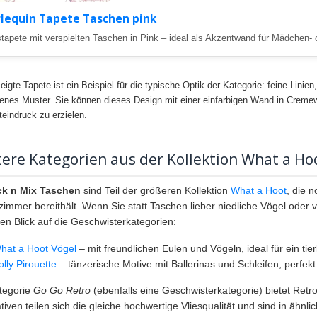
lequin Tapete Taschen pink
stapete mit verspielten Taschen in Pink – ideal als Akzentwand für Mädchen-
eigte Tapete ist ein Beispiel für die typische Optik der Kategorie: feine Linien
enes Muster. Sie können dieses Design mit einer einfarbigen Wand in Cremew
indruck zu erzielen.
ere Kategorien aus der Kollektion What a Ho
ck n Mix Taschen
sind Teil der größeren Kollektion
What a Hoot
, die 
zimmer bereithält. Wenn Sie statt Taschen lieber niedliche Vögel oder
nen Blick auf die Geschwisterkategorien:
hat a Hoot Vögel
– mit freundlichen Eulen und Vögeln, ideal für ein tier
olly Pirouette
– tänzerische Motive mit Ballerinas und Schleifen, perfekt
tegorie
Go Go Retro
(ebenfalls eine Geschwisterkategorie) bietet Retr
ativen teilen sich die gleiche hochwertige Vliesqualität und sind in ähnl