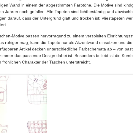
bigen Wand in einem der abgestimmten Farbtöne. Die Motive sind kindge
en Jahren noch gefallen. Alle Tapeten sind lichtbeständig und abwischb
gen darauf, dass der Untergrund glatt und trocken ist; Vliestapeten werd
tert.
schen-Motive passen hervorragend zu einem verspielten Einrichtungsst
as ruhiger mag, kann die Tapete nur als Akzentwand einsetzen und die 
erfügbaren Artikel decken unterschiedliche Farbschemata ab – von pastel
zimmer das passende Design dabei ist. Besonders beliebt ist die Kombi
n fröhlichen Charakter der Taschen unterstreicht.