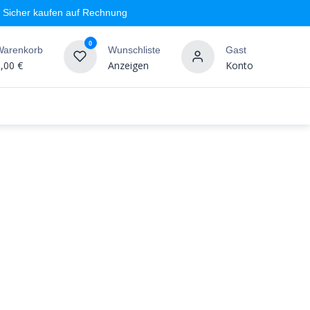
Sicher kaufen auf Rechnung
0
Warenkorb
Wunschliste
Gast
,00
€
Anzeigen
Konto
geschäft
Markenshops
Wandgestaltung
%SALE