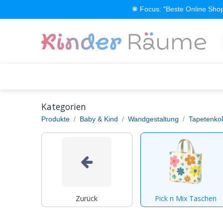
Zum Inhalt springen
❋ Focus: "Beste Online Shop
Alle Produkte
Kinderzimmer einrichten
Kategorien
Produkte
Baby & Kind
Wandgestaltung
Tapetenkol
Zurück
Pick n Mix Taschen