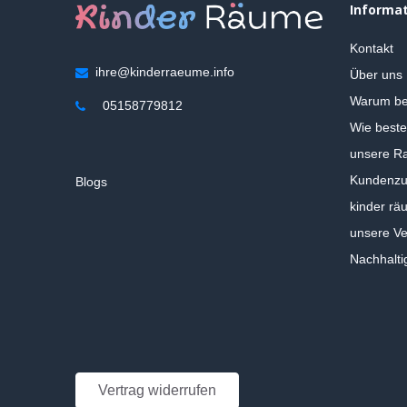
Informa
Kontakt
ihre@kinderraeume.info
Über uns
Warum be
05158779812
Wie beste
unsere Ra
Kundenzuf
Blogs
kinder rä
unsere V
Nachhalti
Vertrag widerrufen