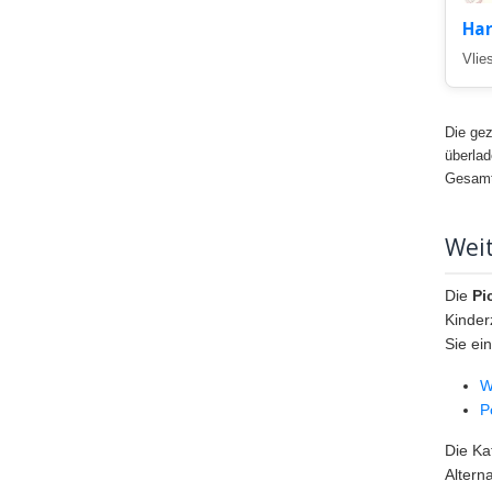
Har
Vlie
Die gez
überlad
Gesamte
Weit
Die
Pi
Kinder
Sie ei
W
P
Die Ka
Altern