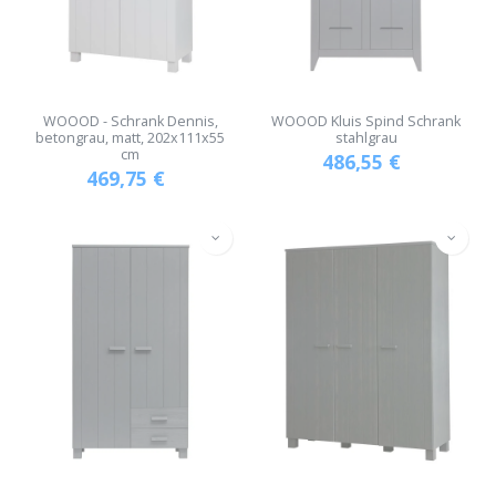
WOOOD - Schrank Dennis,
WOOOD Kluis Spind Schrank
betongrau, matt, 202x111x55
stahlgrau
cm
486,55
€
469,75
€