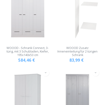
WOOOD - Schrank Connect, 3-
WOOOD Zusatz
türig, mit 3 Schubladen, Kiefer,
Inneneinteilung für 2 türigen
195x140x53 cm
Schrank
584,46
€
83,99
€