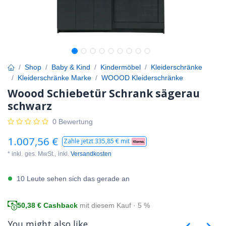
Shop
Baby & Kind
Kindermöbel
Kleiderschränke
Kleiderschränke Marke
WOOOD Kleiderschränke
Woood Schiebetür Schrank sägerau
schwarz
0 Bewertung
1.007,56
€
Zahle jetzt
335,85
€ mit
* inkl.
ges. MwSt.,
inkl.
Versandkosten
10 Leute sehen sich das gerade an
50,38
€ Cashback
mit diesem Kauf · 5 %
You might also like