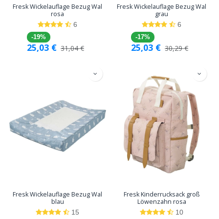
Fresk Wickelauflage Bezug Wal
Fresk Wickelauflage Bezug Wal
rosa
grau
6
6
-19%
-17%
25,03
€
25,03
€
31,04
€
30,29
€
Fresk Wickelauflage Bezug Wal
Fresk Kinderrucksack groß
blau
Löwenzahn rosa
15
10