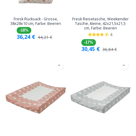
Fresk Rücksack - Grosse,
Fresk Reisetasche, Weekender
38x28x10 cm, Farbe: Beeren
Tasche, kleine, 42x21,5x21,5
cm, Farbe: Beeren
-18%
4
36,24
€
44,21
€
-17%
30,45
€
36,84
€