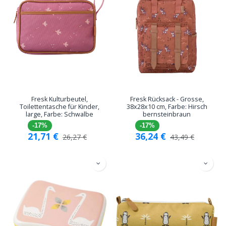
Fresk Kulturbeutel,
Fresk Rücksack - Grosse,
Toilettentasche für Kinder,
38x28x10 cm, Farbe: Hirsch
large, Farbe: Schwalbe
bernsteinbraun
-17%
-17%
21,71
€
36,24
€
26,27
€
43,49
€