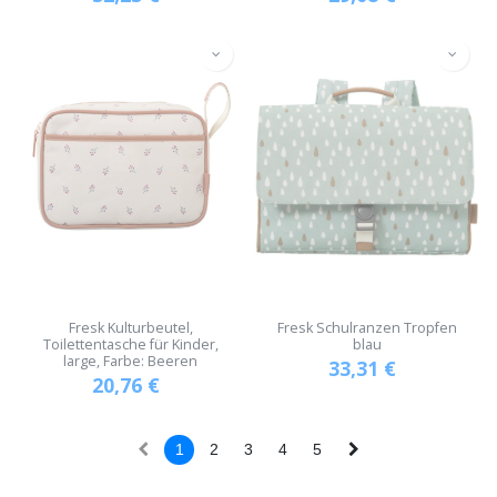
Fresk Kulturbeutel,
Fresk Schulranzen Tropfen
Toilettentasche für Kinder,
blau
large, Farbe: Beeren
33,31
€
20,76
€
1
2
3
4
5