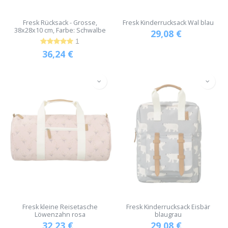
Fresk Rücksack - Grosse,
Fresk Kinderrucksack Wal blau
38x28x10 cm, Farbe: Schwalbe
29,08
€
1
36,24
€
Fresk kleine Reisetasche
Fresk Kinderrucksack Eisbär
Löwenzahn rosa
blaugrau
32,23
€
29,08
€