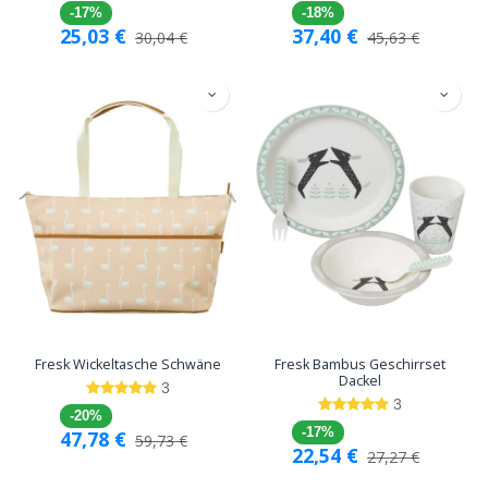
-17%
-18%
25,03
€
37,40
€
30,04
€
45,63
€
Fresk Wickeltasche Schwäne
Fresk Bambus Geschirrset
Dackel
3
3
-20%
-17%
47,78
€
59,73
€
22,54
€
27,27
€