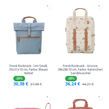
Fresk Rücksack - Uni Small,
Fresk Rücksack - Grosse,
33x31x10 cm, Farbe: Blauer
38x28x10 cm, Farbe: Kaninchen
Nebel
Sandmuschel
-20%
-18%
30,38
€
36,24
€
37,98
€
44,21
€