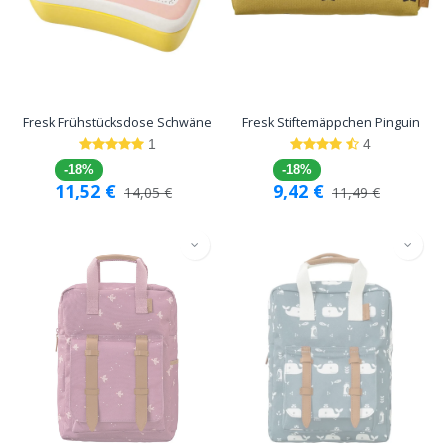
Fresk Frühstücksdose Schwäne
Fresk Stiftemäppchen Pinguin
1
4
-18%
-18%
11,52
€
9,42
€
14,05
€
11,49
€