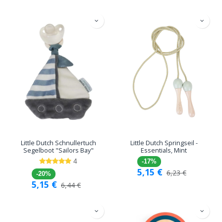
Little Dutch Schnullertuch
Little Dutch Springseil -
Segelboot "Sailors Bay"
Essentials, Mint
4
-17%
5,15
€
6,23
€
-20%
5,15
€
6,44
€