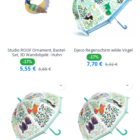
Studio ROOF Ornament, Bastel-
Djeco Regenschirm wilde Vögel
Set, 3D Wandobjekt - Huhn
-17%
-17%
7,70
€
9,32
€
5,55
€
6,66
€