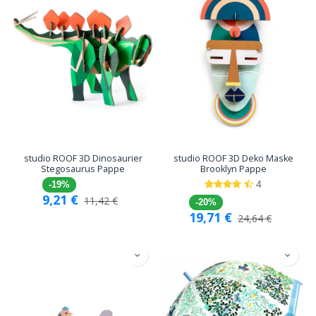
studio ROOF 3D Dinosaurier
studio ROOF 3D Deko Maske
Stegosaurus Pappe
Brooklyn Pappe
4
-19%
9,21
€
11,42
€
-20%
19,71
€
24,64
€