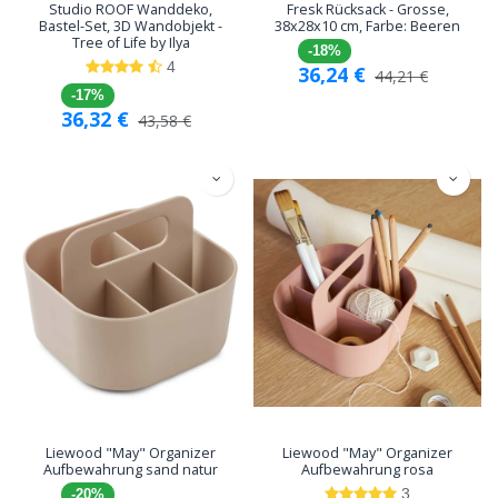
Studio ROOF Wanddeko,
Fresk Rücksack - Grosse,
Bastel-Set, 3D Wandobjekt -
38x28x10 cm, Farbe: Beeren
Tree of Life by Ilya
-18%
4
36,24
€
44,21
€
-17%
36,32
€
43,58
€
Liewood "May" Organizer
Liewood "May" Organizer
Aufbewahrung sand natur
Aufbewahrung rosa
3
-20%