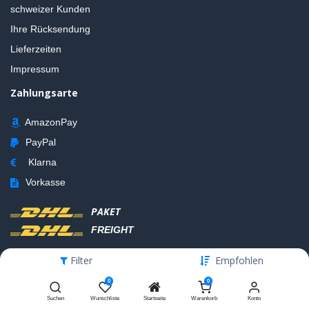
schweizer Kunden
Ihre Rücksendung
Lieferzeiten
Impressum
Zahlungsarte
AmazonPay
PayPal
Klarna
Vorkasse
PAKET
FREIGHT
Filter
Empfohlen
0
0
Suchen
Wunschliste
Startseite
Warenkorb
Konto