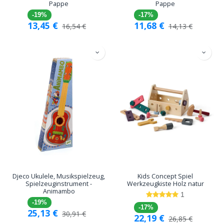
Pappe
Pappe
-19%
-17%
13,45
€
11,68
€
16,54
€
14,13
€
Djeco Ukulele, Musikspielzeug,
Kids Concept Spiel
Spielzeuginstrument -
Werkzeugkiste Holz natur
Animambo
1
-19%
-17%
25,13
€
30,91
€
22,19
€
26,85
€