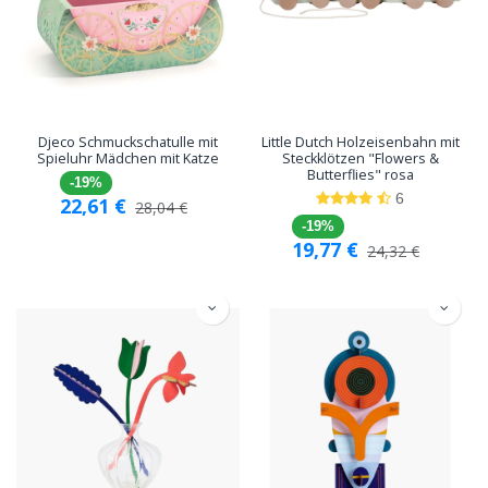
Djeco Schmuckschatulle mit
Little Dutch Holzeisenbahn mit
Spieluhr Mädchen mit Katze
Steckklötzen "Flowers &
Butterflies" rosa
-19%
6
22,61
€
28,04
€
-19%
19,77
€
24,32
€