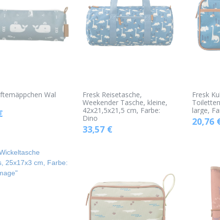
tiftemäppchen Wal
Fresk Reisetasche,
Fresk Ku
Weekender Tasche, kleine,
Toilette
42x21,5x21,5 cm, Farbe:
large, F
€
Dino
20,76
33,57
€