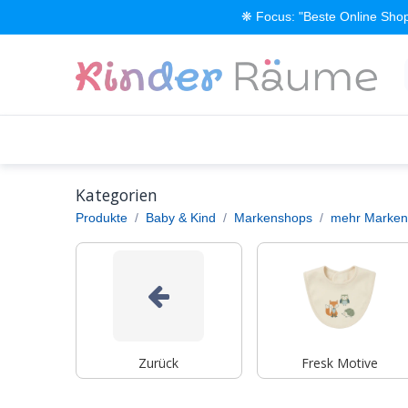
Zum Inhalt springen
❋ Focus: "Beste Online Shop
Alle Produkte
Kinderzimmer einrichten
Kategorien
Produkte
Baby & Kind
Markenshops
mehr Marken
Zurück
Fresk Motive