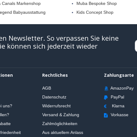
a Canals Markenshop
Muba Bespoke Shop
egend Babyausstattung
Kids Concept Shop
en Newsletter. So verpassen Sie keine
e können sich jederzeit wieder
tionen
Rechtliches
Zahlungsarte
AGB
AmazonPay
Datenschutz
PayPal
i uns?
Widerrufsrecht
Klarna
llen?
Versand & Zahlung
Vorkasse
batte
Zahlmöglichkeiten
riedenheit
Aus aktuellem Anlass