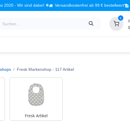
s 2020 - Wir sind dabei! ❋
Versandkostenfrei ab 99 € bestellwert*
0
0
Babyzimmer
Spielzeug
Kindermöbel
Fach
shops
Fresk Markenshop
- 117 Artikel
Fresk Artikel