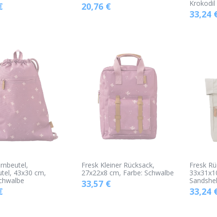
Krokodil
€
20,76
€
33,24
rnbeutel,
Fresk Kleiner Rücksack,
Fresk Rü
tel, 43x30 cm,
27x22x8 cm, Farbe: Schwalbe
33x31x10
Schwalbe
Sandshel
33,57
€
€
33,24