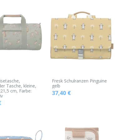
isetasche,
Fresk Schulranzen Pinguine
r Tasche, kleine,
gelb
21,5 cm, Farbe:
37,40
€
iv
€