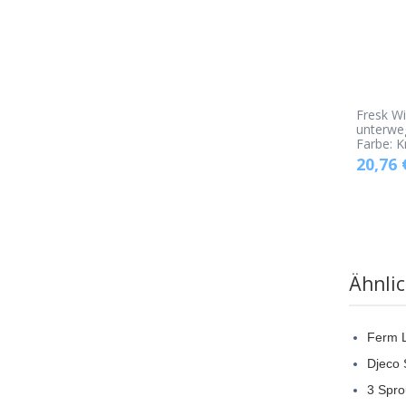
Fresk Wi
unterwe
Farbe: K
20,76
Ähnli
Ferm L
Djeco
3 Spro