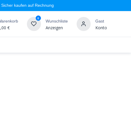
Sicher kaufen auf Rechnung
0
Warenkorb
Wunschliste
Gast
,00
€
Anzeigen
Konto
geschäft
Markenshops
Wandgestaltung
%SALE