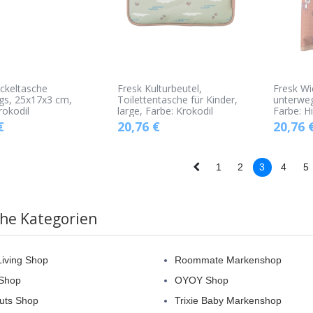
ckeltasche
Fresk Kulturbeutel,
Fresk Wi
gs, 25x17x3 cm,
Toilettentasche für Kinder,
unterwe
rokodil
large, Farbe: Krokodil
Farbe: H
€
20,76
€
20,76
1
2
3
4
5
che Kategorien
iving Shop
Roommate Markenshop
 Shop
OYOY Shop
uts Shop
Trixie Baby Markenshop