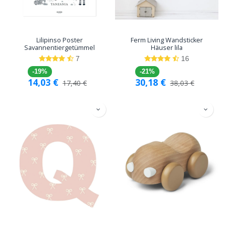
Lilipinso Poster
Ferm Living Wandsticker
Savannentiergetümmel
Häuser lila
7
16
-19%
-21%
14,03
€
30,18
€
17,40
€
38,03
€