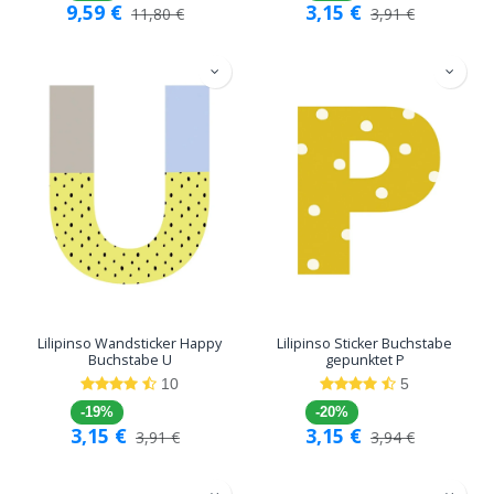
9,59
€
3,15
€
11,80
€
3,91
€
Lilipinso Wandsticker Happy
Lilipinso Sticker Buchstabe
Buchstabe U
gepunktet P
10
5
-19%
-20%
3,15
€
3,15
€
3,91
€
3,94
€