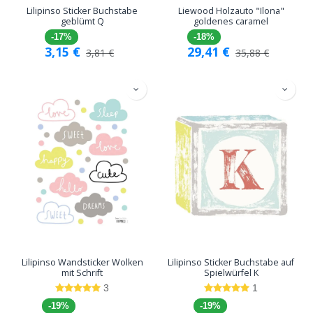
Lilipinso Sticker Buchstabe
Liewood Holzauto "Ilona"
geblümt Q
goldenes caramel
-17%
-18%
3,15
€
29,41
€
3,81
€
35,88
€
Lilipinso Wandsticker Wolken
Lilipinso Sticker Buchstabe auf
mit Schrift
Spielwürfel K
3
1
-19%
-19%