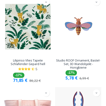
Lilipinso Vlies Tapete
Studio ROOF Ornament, Bastel-
Schlafender Gepard hell
Set, 3D Wandobjekt -
Honigbiene
5
-17%
-17%
5,78
€
6,99
€
71,85
€
86,22
€