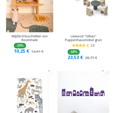
Nilpferd Kuscheltier von
Liewood "Gillian"
Roommate
Puppenhausmöbel grün
19
-19%
10,25
€
12,61
€
-18%
23,53
€
28,71
€