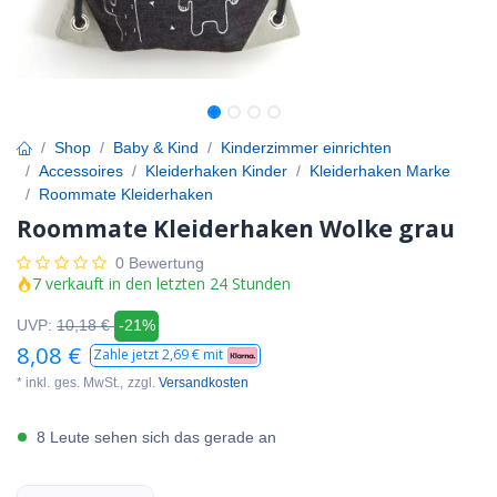
Shop
Baby & Kind
Kinderzimmer einrichten
Accessoires
Kleiderhaken Kinder
Kleiderhaken Marke
Roommate Kleiderhaken
Roommate Kleiderhaken Wolke grau
0 Bewertung
7 verkauft in den letzten 24 Stunden
UVP:
10,18
€
-21%
8,08
€
Zahle jetzt
2,69
€ mit
* inkl.
ges. MwSt.,
zzgl.
Versandkosten
8 Leute sehen sich das gerade an