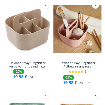
Liewood "May" Organizer
Liewood "May" Organizer
Aufbewahrung sand natur
Aufbewahrung rosa
3
-20%
19,98
€
24,98
€
-18%
19,98
€
24,38
€