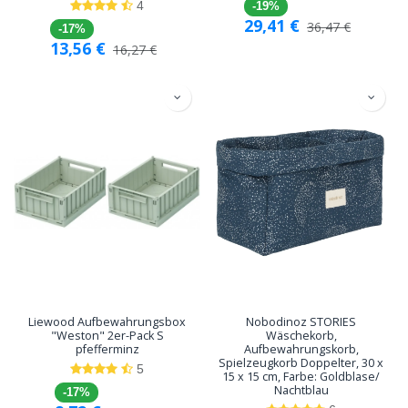
4
-19%
29,41
€
36,47
€
-17%
13,56
€
16,27
€
Liewood Aufbewahrungsbox
Nobodinoz STORIES
"Weston" 2er-Pack S
Wäschekorb,
pfefferminz
Aufbewahrungskorb,
Spielzeugkorb Doppelter, 30 x
5
15 x 15 cm, Farbe: Goldblase/
Nachtblau
-17%