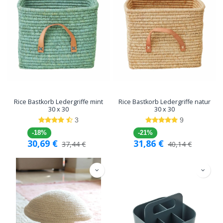
Rice Bastkorb Ledergriffe mint
Rice Bastkorb Ledergriffe natur
30 x 30
30 x 30
3
9
-18%
-21%
30,69
€
31,86
€
37,44
€
40,14
€