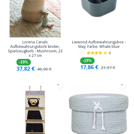
Lorena Canals
Liewood Aufbewahrungsbox -
Aufbewahrungskorb kinder,
May, Farbe: Whale blue
Spielzeugkorb - Mushroom, 23
4
x 27 cm
-19%
-19%
17,86
€
21,97
€
37,82
€
46,90
€