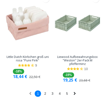
Little Dutch Körbchen groß uni
Liewood Aufbewahrungsbox
rosa "Pure Pink"
"Weston" 2er-Pack M
pfefferminz
9
10
-18%
-19%
18,44
€
22,50
€
19,25
€
23,68
€
1
2
3
4
5