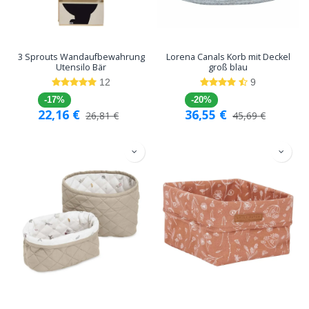
3 Sprouts Wandaufbewahrung
Lorena Canals Korb mit Deckel
Utensilo Bär
groß blau
12
9
-17%
-20%
22,16
€
36,55
€
26,81
€
45,69
€