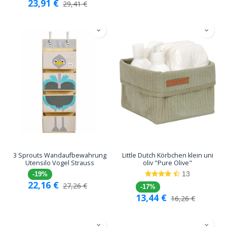
23,91
€
29,41
€
3 Sprouts Wandaufbewahrung
Little Dutch Körbchen klein uni
Utensilo Vogel Strauss
oliv "Pure Olive"
13
-19%
22,16
€
27,26
€
-17%
13,44
€
16,26
€