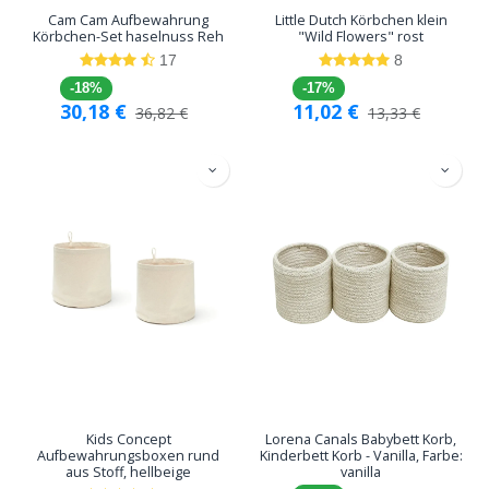
Cam Cam Aufbewahrung
Little Dutch Körbchen klein
Körbchen-Set haselnuss Reh
"Wild Flowers" rost
17
8
-18%
-17%
30,18
€
11,02
€
36,82
€
13,33
€
Kids Concept
Lorena Canals Babybett Korb,
Aufbewahrungsboxen rund
Kinderbett Korb - Vanilla, Farbe:
aus Stoff, hellbeige
vanilla