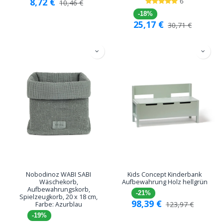
8,72
€
6
10,46
€
-18%
25,17
€
30,71
€
Nobodinoz WABI SABI
Kids Concept Kinderbank
Wäschekorb,
Aufbewahrung Holz hellgrün
Aufbewahrungskorb,
-21%
Spielzeugkorb, 20 x 18 cm,
98,39
€
123,97
€
Farbe: Azurblau
-19%