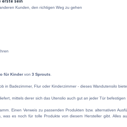
 erste sein
e anderen Kunden, den richtigen Weg zu gehen
ahren
o für Kinder
von
3 Sprouts
.
ob in Badezimmer, Flur oder Kinderzimmer - dieses Wandutensilo bietet
iefert, mittels derer sich das Utenslio auch gut an jeder Tür befestigen
gramm. Einen Verweis zu passenden Produkten bzw. alternativen Ausf
 was es noch für tolle Produkte von diesem Hersteller gibt. Alles a