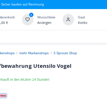
Sicher kaufen auf Rechnung
0
Warenkorb
Wunschliste
Gast
,00
€
Anzeigen
Konto
geschäft
Markenshops
Wandgestaltung
%SALE
kenshops
mehr Markenshops
3 Sprouts Shop
fbewahrung Utensilo Vogel
rkauft in den letzten 24 Stunden