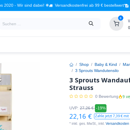
s 2020 - Wir sind dabei! ❋
Versandkostenfrei ab 99 € bestellwert*
0
0
Babyzimmer
Spielzeug
Kindermöbel
Fach
Shop
Baby & Kind
Mar
3 Sprouts Wandutensilo
3 Sprouts Wandau
Strauss
9 ve
0 Bewertung
UVP:
27,26
€
-19%
22,16
€
Zahle jetzt
7,39
€ mit
* inkl.
ges. MwSt.,
inkl.
Versandkosten