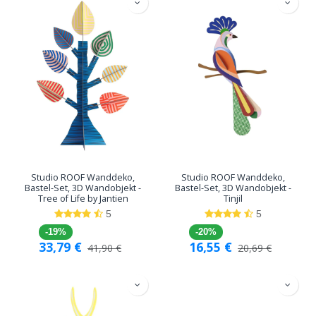
Studio ROOF Wanddeko,
Studio ROOF Wanddeko,
Bastel-Set, 3D Wandobjekt -
Bastel-Set, 3D Wandobjekt -
Tree of Life by Jantien
Tinjil
5
5
-19%
-20%
33,79
€
16,55
€
41,90
€
20,69
€