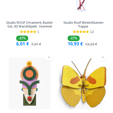
Studio ROOF Ornament, Bastel-
Studio Roof Winterblumen
Set, 3D Wandobjekt - Hummel
Pappe
1
12
-17%
-17%
6,01
€
10,93
€
7,21
€
13,23
€