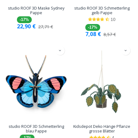
studio ROOF 3D Maske Sydney
studio ROOF 3D Schmetterling
Pappe
gelb Pappe
10
-17%
22,90
€
27,71
€
-17%
7,08
€
8,57
€
studio ROOF 3D Schmetterling
Kidsdepot Deko Hänge Pflanze
blau Pappe
grosse Blätter
4
-17%