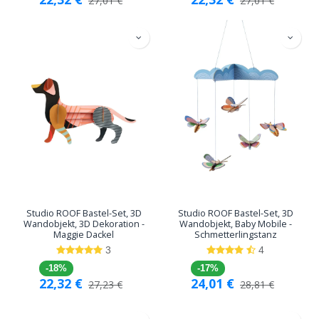
27,01
€
27,01
€
Studio ROOF Bastel-Set, 3D
Studio ROOF Bastel-Set, 3D
Wandobjekt, 3D Dekoration -
Wandobjekt, Baby Mobile -
Maggie Dackel
Schmetterlingstanz
3
4
-18%
-17%
22,32
€
24,01
€
27,23
€
28,81
€