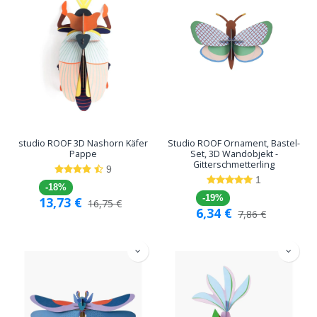
studio ROOF 3D Nashorn Käfer
Studio ROOF Ornament, Bastel-
Pappe
Set, 3D Wandobjekt -
Gitterschmetterling
9
1
-18%
-19%
13,73
€
16,75
€
6,34
€
7,86
€