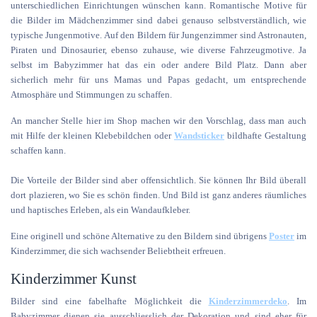
unterschiedlichen Einrichtungen wünschen kann. Romantische Motive für
die Bilder im Mädchenzimmer sind dabei genauso selbstverständlich, wie
typische Jungenmotive. Auf den Bildern für Jungenzimmer sind Astronauten,
Piraten und Dinosaurier, ebenso zuhause, wie diverse Fahrzeugmotive. Ja
selbst im Babyzimmer hat das ein oder andere Bild Platz. Dann aber
sicherlich mehr für uns Mamas und Papas gedacht, um entsprechende
Atmosphäre und Stimmungen zu schaffen.
An mancher Stelle hier im Shop machen wir den Vorschlag, dass man auch
mit Hilfe der kleinen Klebebildchen oder
Wand
sticker
bildhafte Gestaltung
schaffen kann.
Die Vorteile der Bilder sind aber offensichtlich. Sie können Ihr Bild überall
dort plazieren, wo Sie es schön finden. Und Bild ist ganz anderes räumliches
und haptisches Erleben, als ein Wandaufkleber.
Eine originell und schöne Alternative zu den Bildern sind übrigens
Poster
im
Kinderzimmer, die sich wachsender Beliebtheit erfreuen.
Kinderzimmer Kunst
Bilder sind eine fabelhafte Möglichkeit die
Kinderzimmerdeko
. Im
Babyzimmer dienen sie ausschliesslich der Dekoration und sind eher für