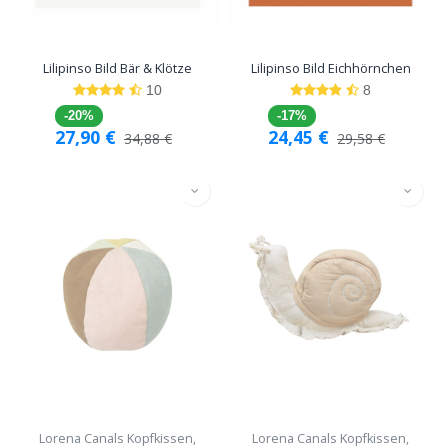
Lilipinso Bild Bär & Klötze
Lilipinso Bild Eichhörnchen
10
8
-20%
-17%
27,90
€
24,45
€
34,88
€
29,58
€
Lorena Canals Kopfkissen,
Lorena Canals Kopfkissen,