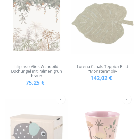
Lilipinso Vlies Wandbild
Lorena Canals Teppich Blatt
Dschungel mit Palmen grün
"Monstera" oliv
braun
142,02
€
75,25
€