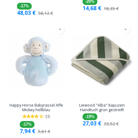
-20%
-17%
14,68
€
18,35
€
48,03
€
58,12
€
Happy Horse Babyrassel Affe
Liewood "Alba" Kapuzen
Mickey hellblau
Handtuch grün gestreift
19
-19%
27,03
€
33,52
€
-17%
7,94
€
9,61
€