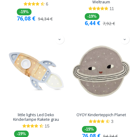
Weltraum
6
11
-19%
-19%
76,08
€
94,34
€
6,44
€
7,92
€
little lights Led Deko
OYOY Kinderteppich Planet
Kinderlampe Rakete grau
3
15
-19%
-19%
76,08
€
94,34
€