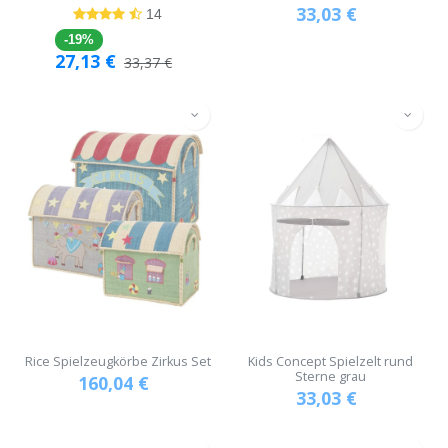
33,03
€
14
-19%
27,13
€
33,37
€
Rice Spielzeugkörbe Zirkus Set
Kids Concept Spielzelt rund
Sterne grau
160,04
€
33,03
€