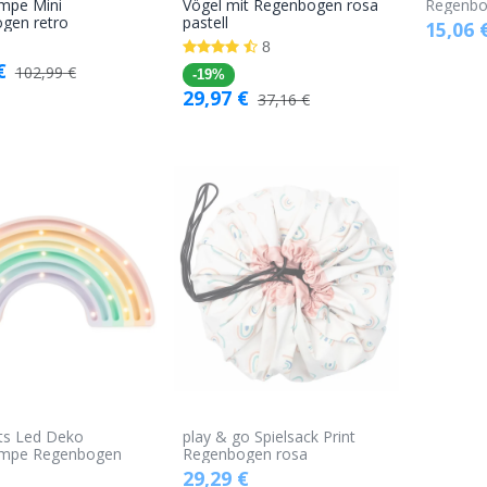
In den
In den
ampe Mini
Vögel mit Regenbogen rosa
Regenbo
gen retro
pastell
15,06
Warenkorb
Warenkorb
8
€
102,99
€
-19%
29,97
€
37,16
€
ghts Led Deko
play & go Spielsack Print
ampe Regenbogen
Regenbogen rosa
29,29
€