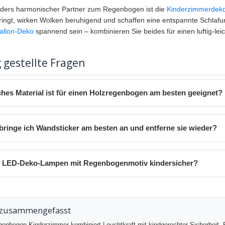
ders harmonischer Partner zum Regenbogen ist die
Kinderzimmerdeko
ringt, wirken Wolken beruhigend und schaffen eine entspannte Schlaf
ballon-Deko
spannend sein – kombinieren Sie beides für einen luftig-lei
 gestellte Fragen
hes Material ist für einen Holzregenbogen am besten geeignet?
bringe ich Wandsticker am besten an und entferne sie wieder?
 LED-Deko-Lampen mit Regenbogenmotiv kindersicher?
 zusammengefasst
enbogen-Kinderzimmer kombiniert Leuchtkraft mit kindgerechter Sicherheit. F