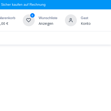
Sicher kaufen auf Rechnung
0
Warenkorb
Wunschliste
Gast
,00
€
Anzeigen
Konto
geschäft
Markenshops
Wandgestaltung
%SALE