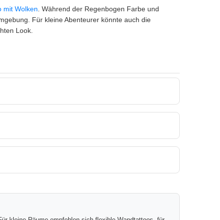
 mit Wolken
. Während der Regenbogen Farbe und
umgebung. Für kleine Abenteurer könnte auch die
chten Look.
ür kleine Räume empfehlen sich flexible Wandtattoos, für