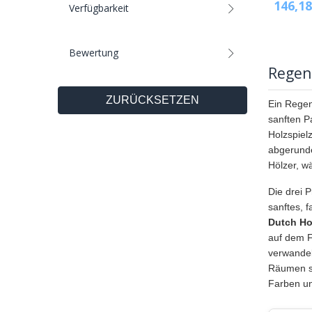
146,18
Verfügbarkeit
Bewertung
Regen
ZURÜCKSETZEN
Ein Regen
sanften P
Holzspiel
abgerunde
Hölzer, w
Die drei 
sanftes, 
Dutch Ho
auf dem F
verwandel
Räumen sc
Farben un