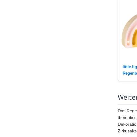
little 
Regenb
Weite
Das Regen
thematisch
Dekoratio
Zirkusakz