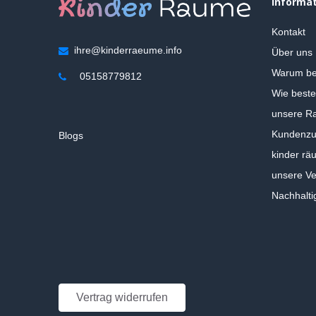
Informa
Kontakt
ihre@kinderraeume.info
Über uns
Warum be
05158779812
Wie beste
unsere Ra
Kundenzuf
Blogs
kinder rä
unsere V
Nachhalti
Vertrag widerrufen