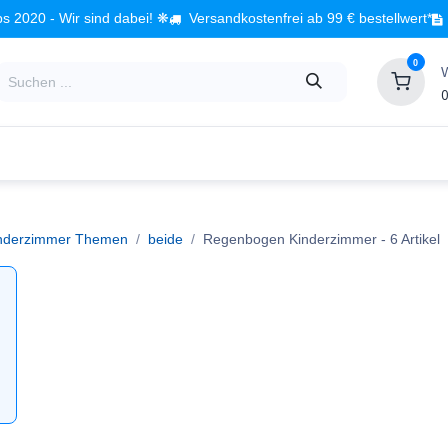
s 2020 - Wir sind dabei! ❋
Versandkostenfrei ab 99 € bestellwert*
0
0
Babyzimmer
Spielzeug
Kindermöbel
Fach
nderzimmer Themen
beide
Regenbogen Kinderzimmer
- 6 Artikel