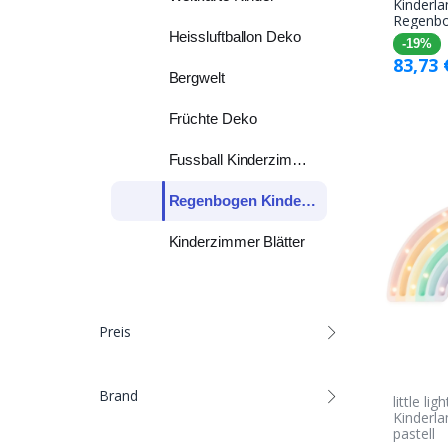
Kinderl
Regenbo
Heissluftballon Deko
-19%
83,73
Bergwelt
Früchte Deko
Fussball Kinderzimmer
Regenbogen Kinderzimmer
Kinderzimmer Blätter
Preis
Brand
little li
Kinderl
pastell