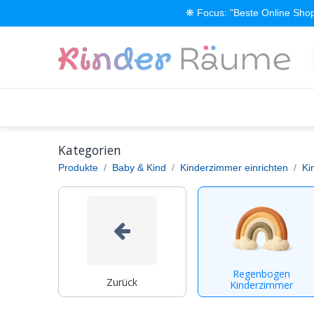
Zum Inhalt springen
❋ Focus: "Beste Online Shop
Alle Produkte
Kinderzimmer einrichten
Kategorien
Produkte
Baby & Kind
Kinderzimmer einrichten
Ki
Regenbogen
Zurück
Kinderzimmer