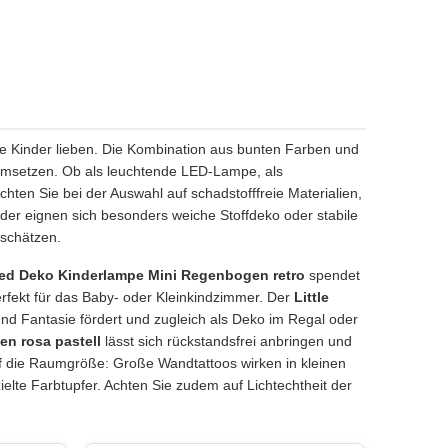
e Kinder lieben. Die Kombination aus bunten Farben und
 umsetzen. Ob als leuchtende LED-Lampe, als
hten Sie bei der Auswahl auf schadstofffreie Materialien,
der eignen sich besonders weiche Stoffdeko oder stabile
 schätzen.
s Led Deko Kinderlampe Mini Regenbogen retro
spendet
erfekt für das Baby- oder Kleinkindzimmer. Der
Little
 und Fantasie fördert und zugleich als Deko im Regal oder
en rosa pastell
lässt sich rückstandsfrei anbringen und
uf die Raumgröße: Große Wandtattoos wirken in kleinen
lte Farbtupfer. Achten Sie zudem auf Lichtechtheit der