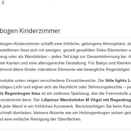
€
bogen Kinderzimmer
bogen-Kinderzimmer schafft eine fröhliche, geborgene Atmosphäre, di
astelltönen lässt sich mit wenigen, gezielt gewählten Deko-Elementen
zeug oder als Wandsticker – jedes Teil trägt zur Gesamtstimmung bei. Ac
te Kanten und eine altersgerechte Gestaltung. Für Babys und Kleinkin
ährend ältere Kinder interaktive Elemente wie bewegliche Regenbögen
Produkte unten zeigen verschiedene Einsatzbereiche: Die
little light
farbiges Licht und eignet sich als Nachtlicht oder Stimmungsleuchte – p
lz Regenbogen blau
ist ein zeitloses Spielzeug, das die Feinmotorik
ensterbrett dient. Der
Lilipinso Wandsticker M Vögel mit Regenbog
t jede Wand in ein fröhliches Kunstwerk. Berücksichtigen Sie beim Ka
hnell überladen, kleinere Akzente wie ein Holzregenbogen setzen gezie
d eine einfache Reinigung der Oberflächen.