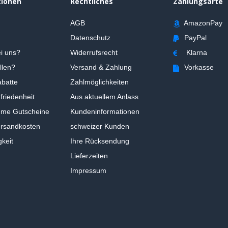
tionen
Rechtliches
Zahlungsarte
AGB
AmazonPay
Datenschutz
PayPal
i uns?
Widerrufsrecht
Klarna
llen?
Versand & Zahlung
Vorkasse
batte
Zahlmöglichkeiten
riedenheit
Aus aktuellem Anlass
ume Gutscheine
Kundeninformationen
ersandkosten
schweizer Kunden
gkeit
Ihre Rücksendung
Lieferzeiten
Impressum