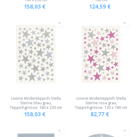
158,03
€
124,59
€
Livone Kinderteppich Stella
Livone Kinderteppich Stella
Sterne blau grau,
Sterne rosa grau,
Teppichgrösse: 160 x 230 cm
Teppichgrösse: 120 x 180 cm
158,03
€
82,77
€