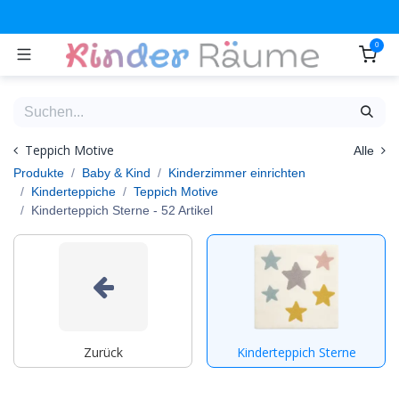
Zum Inhalt springen
0
Teppich Motive
Alle
Produkte
Baby & Kind
Kinderzimmer einrichten
Kinderteppiche
Teppich Motive
Kinderteppich Sterne
- 52 Artikel
Zurück
Kinderteppich Sterne