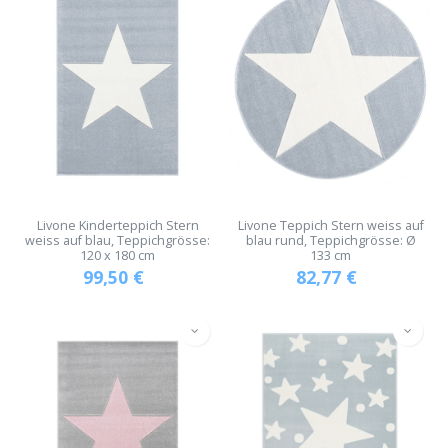
Livone Kinderteppich Stern
Livone Teppich Stern weiss auf
weiss auf blau, Teppichgrösse:
blau rund, Teppichgrösse: Ø
120 x 180 cm
133 cm
99,50
€
82,77
€