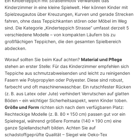
Ein Kinderteppich mit Straßenmotiv verwandelt das
Kinderzimmer in eine kleine Spielwelt. Hier können Kinder mit
Spielzeugautos über Kreuzungen, Kurven und gerade Strecken
fahren, ohne dass Teppichkanten stören oder Möbel im Weg
sind. Die Kategorie „Kinderteppich Strasse“ umfasst derzeit 5
verschiedene Modelle – von kompakten Läufern bis zu
großflächigen Teppichen, die den gesamten Spielbereich
abdecken.
Worauf sollten Sie beim Kauf achten?
Material und Pflege
stehen an erster Stelle: Für das Kinderzimmer empfehlen sich
Teppiche aus schmutzabweisenden und leicht zu reinigenden
Fasern wie Polypropylen oder Polyester. Diese sind robust,
farbecht und oft maschinenwaschbar. Ein rutschfester Rücken
(z. B. aus Latex oder Jute) verhindert Verrutschen auf glatten
Böden – ein wichtiger Sicherheitsaspekt, wenn Kinder toben.
Größe und Form
richten sich nach dem verfügbaren Platz:
Rechteckige Modelle (z. B. 80 × 150 cm) passen gut vor ein
Spielregal, während größere Formate (140 × 190 cm) eine
ganze Spiellandschaft bilden. Achten Sie auf
schadstoffgeprüfte Qualität – Siegel wie Oeko‑Tex