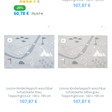
6
107,87
€
-20%
60,78
€
75,97
€
Livone Kinderteppich waschbar
Livone Kinderteppich waschbar
Schatzkarte blau,
Schatzkarte silbergrau,
Teppichgrösse: 140 x 190 cm
Teppichgrösse: 140 x 190 cm
107,87
€
107,87
€