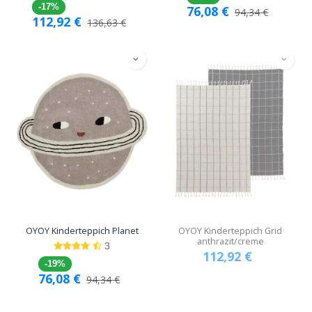
-17%
76,08
€
94,34
€
112,92
€
136,63
€
OYOY Kinderteppich Planet
OYOY Kinderteppich Grid
anthrazit/creme
3
112,92
€
-19%
76,08
€
94,34
€