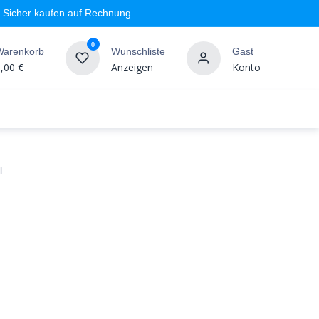
Sicher kaufen auf Rechnung
0
Warenkorb
Wunschliste
Gast
,00
€
Anzeigen
Konto
geschäft
Markenshops
Wandgestaltung
%SALE
l