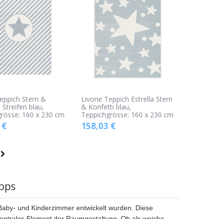
eppich Stern &
Livone Teppich Estrella Stern
 Streifen blau,
& Konfetti blau,
rösse: 160 x 230 cm
Teppichgrösse: 160 x 230 cm
€
158,03
€
pps
 Baby- und Kinderzimmer entwickelt wurden. Diese
 zentrales Element der Raumgestaltung. Ob als weiche