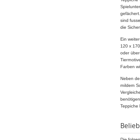
Spielunte
gefächert
sind fuss
die Siche
Ein weite
120 x 170
oder über
Tiermotiv
Farben wi
Neben der
mildem Sc
Vergleich
benötigen
Teppiche 
Belie
Die folgen