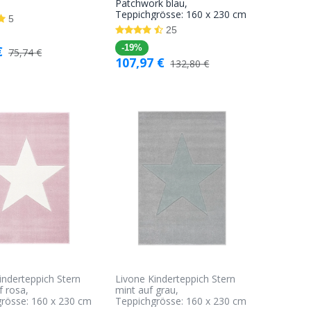
In den
In den
Patchwork blau,
Teppichgrösse: 160 x 230 cm
Warenkorb
Warenkorb
5
25
€
-19%
75,74
€
107,97
€
132,80
€
inderteppich Stern
Livone Kinderteppich Stern
f rosa,
mint auf grau,
rösse: 160 x 230 cm
Teppichgrösse: 160 x 230 cm