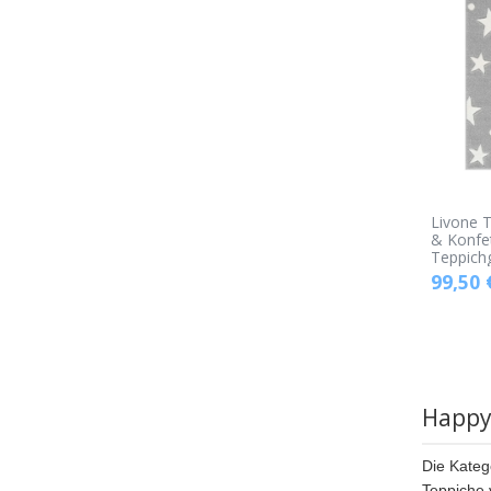
Livone T
& Konfet
Teppich
99,50
Happy
Die Kateg
Teppiche 