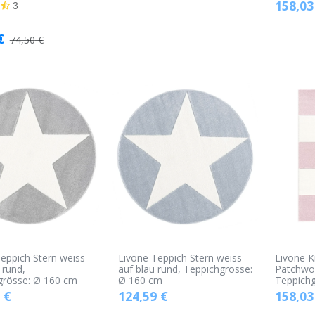
158,03
3
€
74,50
€
eppich Stern weiss
Livone Teppich Stern weiss
Livone K
 rund,
auf blau rund, Teppichgrösse:
Patchwor
grösse: Ø 160 cm
Ø 160 cm
Teppichg
€
124,59
€
158,03