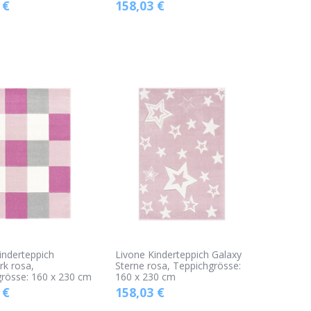
€
158,03
€
inderteppich
Livone Kinderteppich Galaxy
k rosa,
Sterne rosa, Teppichgrösse:
rösse: 160 x 230 cm
160 x 230 cm
€
158,03
€