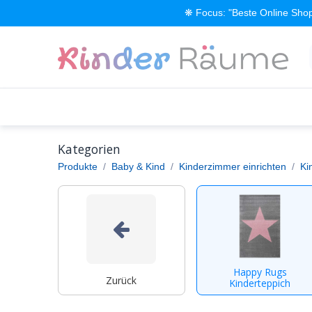
Zum Inhalt springen
❋ Focus: "Beste Online Shop
Alle Produkte
Kinderzimmer einrichten
Kategorien
Produkte
Baby & Kind
Kinderzimmer einrichten
Ki
Happy Rugs
Zurück
Kinderteppich