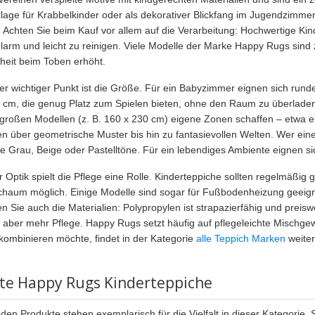
rlage für Krabbelkinder oder als dekorativer Blickfang im Jugendzimme
. Achten Sie beim Kauf vor allem auf die Verarbeitung: Hochwertige Ki
elarm und leicht zu reinigen. Viele Modelle der Marke Happy Rugs si
rheit beim Toben erhöht.
rer wichtiger Punkt ist die Größe. Für ein Babyzimmer eignen sich rund
 cm, die genug Platz zum Spielen bieten, ohne den Raum zu überlade
großen Modellen (z. B. 160 x 230 cm) eigene Zonen schaffen – etwa e
en über geometrische Muster bis hin zu fantasievollen Welten. Wer ei
e Grau, Beige oder Pastelltöne. Für ein lebendiges Ambiente eignen sic
 Optik spielt die Pflege eine Rolle. Kinderteppiche sollten regelmäßig 
haum möglich. Einige Modelle sind sogar für Fußbodenheizung geeignet
en Sie auch die Materialien: Polypropylen ist strapazierfähig und preis
 aber mehr Pflege. Happy Rugs setzt häufig auf pflegeleichte Mischgew
kombinieren möchte, findet in der Kategorie
alle Teppich Marken
weite
bte Happy Rugs Kinderteppiche
den Produkte stehen exemplarisch für die Vielfalt in dieser Kategorie. 