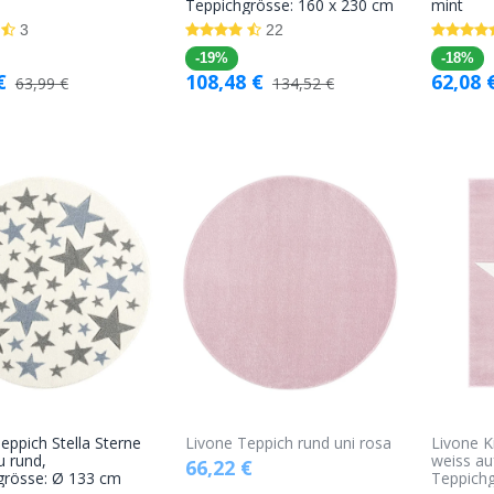
In den
In den
Teppichgrösse: 160 x 230 cm
mint
Warenkorb
Warenkorb
3
22
-19%
-18%
€
108,48
€
62,08
63,99
€
134,52
€
eppich Stella Sterne
Livone Teppich rund uni rosa
Livone K
In den
u rund,
weiss au
66,22
€
grösse: Ø 133 cm
Teppichg
Warenkorb