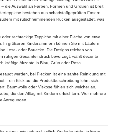
r – die Auswahl an Farben, Formen und Größen ist breit
nderteppiche bestehen aus schadstoffgeprüften Fasern,
nd zudem mit rutschhemmenden Rücken ausgestattet, was
e oder rechteckige Teppiche mit einer Fläche von etwa
n. In größeren Kinderzimmern können Sie mit Läufern
ine Lese- oder Bauecke. Die Designs reichen von
nen ruhigen Gesamteindruck bevorzugt, wählt dezente
h kräftige Akzente in Blau, Grün oder Rosa.
gesaugt werden, bei Flecken ist eine sanfte Reinigung mit
 – ein Blick auf die Produktbeschreibung lohnt sich.
wert, Baumwolle oder Viskose fühlen sich weicher an,
ebe, die den Alltag mit Kindern erleichtern. Wer mehrere
re Anregungen.
Sie zeigen, wie unterschiedlich Kinderteppiche in Form,