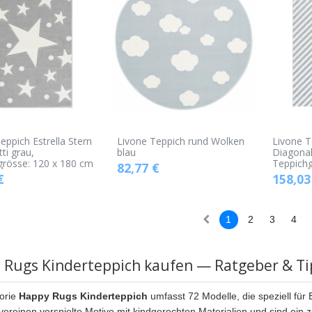
eppich Estrella Stern
Livone Teppich rund Wolken
Livone T
ti grau,
blau
Diagonal
grösse: 120 x 180 cm
Teppichg
82,77
€
€
158,03
1
2
3
4
 Rugs Kinderteppich kaufen — Ratgeber & Ti
orie
Happy Rugs Kinderteppich
umfasst 72 Modelle, die speziell für
vereinen verspielte Motive mit kindgerechten Materialien und sind ein