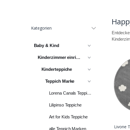
Happ
Kategorien
Entdecken
Kinderzim
Baby & Kind
Kinderzimmer einrichten
Kinderteppiche
Teppich Marke
Lorena Canals Teppiche
Lilipinso Teppiche
Art for Kids Teppiche
Livone 
alle Teppich Marken