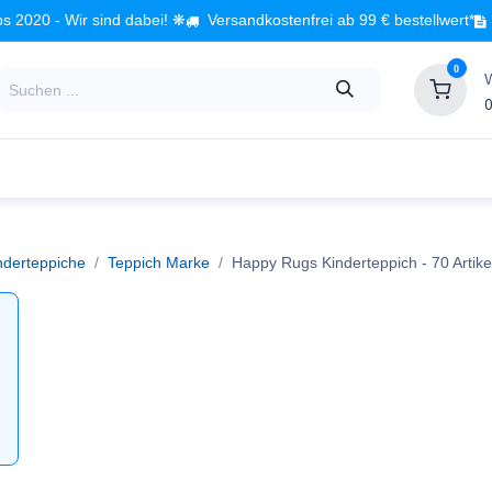
s 2020 - Wir sind dabei! ❋
Versandkostenfrei ab 99 € bestellwert*
0
0
Babyzimmer
Spielzeug
Kindermöbel
Fach
nderteppiche
Teppich Marke
Happy Rugs Kinderteppich
- 70 Artike