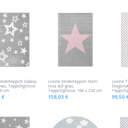
inderteppich Galaxy
Livone Kinderteppich Stern
Livone T
rau, Teppichgrösse:
rosa auf grau,
Diagonal
30 cm
Teppichgrösse: 160 x 230 cm
Teppichg
€
158,03
€
99,50